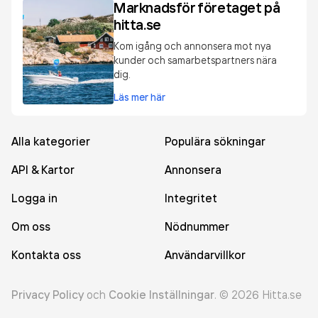
Marknadsför företaget på
hitta.se
Kom igång och annonsera mot nya
kunder och samarbetspartners nära
dig.
Läs mer här
Alla kategorier
Populära sökningar
API & Kartor
Annonsera
Logga in
Integritet
Om oss
Nödnummer
Kontakta oss
Användarvillkor
Privacy Policy
och
Cookie Inställningar
.
©
2026
Hitta.se