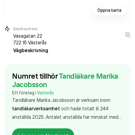
Öppna karta
Besöksadress
Vasagatan 22
722 15
Västerås
Vägbeskrivning
Numret tillhör
Tandläkare Marika
Jacobsson
Ett företag i
Västerås
Tandläkare Marika Jacobsson är verksam inom
tandläkarverksamhet
och hade totalt 6 244
anställda 2025. Antalet anställda har minskat med
58 personer sedan 2024 då det jobbade 6 302
personer på företaget. Bolaget är ett aktiebolag