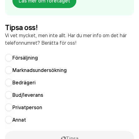
Läs mer om företaget
som varit aktivt sedan 1972. Tandläkare Marika
Jacobsson
omsatte 10 210 000 000,00 kr
senaste räkenskapsåret (2025).
Tipsa oss!
Vi vet mycket, men inte allt. Har du mer info om det här
telefonnumret? Berätta för oss!
Försäljning
Marknadsundersökning
Bedrägeri
Bud/leverans
Privatperson
Annat
Tipsa