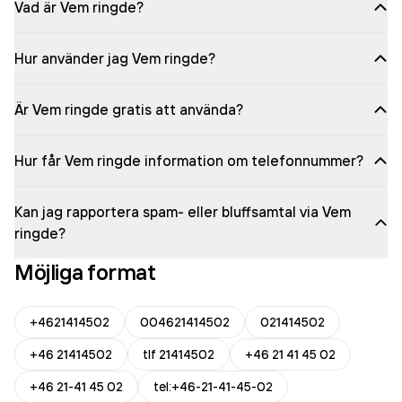
Vad är Vem ringde?
Hur använder jag Vem ringde?
Är Vem ringde gratis att använda?
Hur får Vem ringde information om telefonnummer?
Kan jag rapportera spam- eller bluffsamtal via Vem
ringde?
Möjliga format
+4621414502
004621414502
021414502
+46 21414502
tlf 21414502
+46 21 41 45 02
+46 21-41 45 02
tel:+46-21-41-45-02