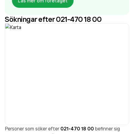
Läs mer om företaget
som varit aktivt sedan 1998. Svealandstrafiken AB
omsatte 1 327 051 000,00 kr
senaste
Sökningar efter 021-470 18 00
räkenskapsåret (2024).
Personer som söker efter
021-470 18 00
befinner sig