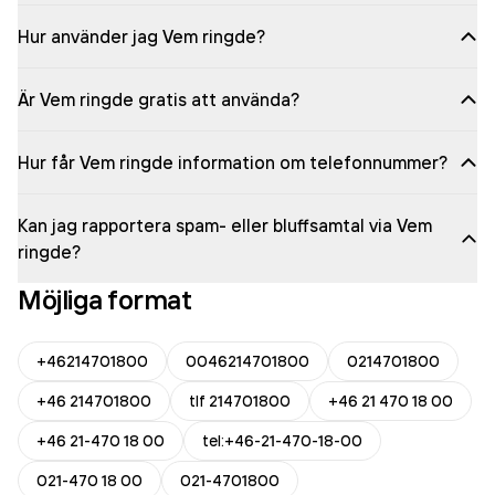
Hur använder jag Vem ringde?
Är Vem ringde gratis att använda?
Hur får Vem ringde information om telefonnummer?
Kan jag rapportera spam- eller bluffsamtal via Vem
ringde?
Möjliga format
+46214701800
0046214701800
0214701800
+46 214701800
tlf 214701800
+46 21 470 18 00
+46 21-470 18 00
tel:+46-21-470-18-00
021-470 18 00
021-4701800