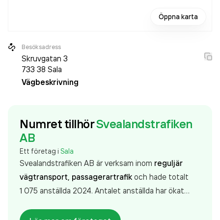
Öppna karta
Besöksadress
Skruvgatan 3
733 38
Sala
Vägbeskrivning
Numret tillhör
Svealandstrafiken
AB
Ett företag i
Sala
Svealandstrafiken AB är verksam inom
reguljär
vägtransport, passagerartrafik
och hade totalt
1 075 anställda 2024. Antalet anställda har ökat
med 2 personer sedan 2022 då det jobbade 1 073
personer på företaget. Bolaget är ett aktiebolag