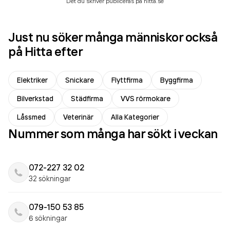
Det du skriver publiceras på hitta.se
Just nu söker många människor också
på Hitta efter
Elektriker
Snickare
Flyttfirma
Byggfirma
Bilverkstad
Städfirma
VVS rörmokare
Låssmed
Veterinär
Alla Kategorier
Nummer som många har sökt i veckan
072-227 32 02
32 sökningar
079-150 53 85
6 sökningar