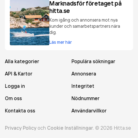
Marknadsför företaget på
hitta.se
Kom igång och annonsera mot nya
kunder och samarbetspartners nära
dig.
Läs mer här
Alla kategorier
Populära sökningar
API & Kartor
Annonsera
Logga in
Integritet
Om oss
Nödnummer
Kontakta oss
Användarvillkor
Privacy Policy
och
Cookie Inställningar
.
©
2026
Hitta.se