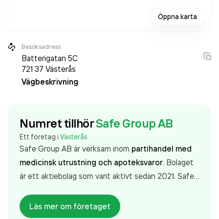
Öppna karta
Besöksadress
Batterigatan 5C
721 37
Västerås
Vägbeskrivning
Numret tillhör
Safe Group AB
Ett företag i
Västerås
Safe Group AB är verksam inom
partihandel med
medicinsk utrustning och apoteksvaror
. Bolaget
är ett aktiebolag som varit aktivt sedan 2021. Safe
Group AB
omsatte 2 778 000,00 kr
senaste
räkenskapsåret (2025).
Läs mer om företaget