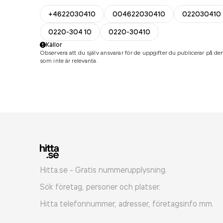
+4622030410
004622030410
022030410
0220-304 10
0220-30410
Källor
Observera att du själv ansvarar för de uppgifter du publicerar på den
som inte är relevanta.
Hitta.se - Gratis nummerupplysning.
Sök företag, personer och platser.
Hitta telefonnummer, adresser, företagsinfo mm.