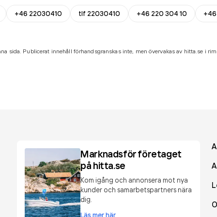
+46 22030410
tlf 22030410
+46 220 304 10
+46
na sida. Publicerat innehåll förhandsgranskas inte, men övervakas av hitta.se i riml
A
Marknadsför företaget
på hitta.se
A
Kom igång och annonsera mot nya
L
kunder och samarbetspartners nära
dig.
O
Läs mer här