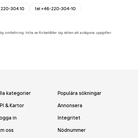
 220-304 10
tel:+46-220-304-10
ig omfattning. hitta.se förbehåller sig rätten att avlägsna uppgifter
lla kategorier
Populära sökningar
PI & Kartor
Annonsera
ogga in
Integritet
m oss
Nödnummer