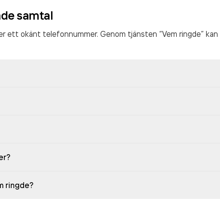
ade samtal
ter ett okänt telefonnummer. Genom tjänsten “Vem ringde” kan 
er?
em ringde?