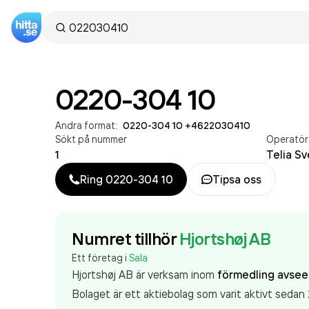
0220-304 10
Andra format:
0220-304 10
·
+4622030410
Sökt på nummer
Operatör
1
Telia Sv
Ring
0220-304 10
Tipsa oss
Numret tillhör
Hjortshøj AB
Ett företag i
Sala
Hjortshøj AB är verksam inom
förmedling avsee
Bolaget är ett aktiebolag som varit aktivt seda