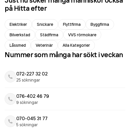
Just nu söker många människor också
på Hitta efter
Elektriker
Snickare
Flyttfirma
Byggfirma
Bilverkstad
Städfirma
VVS rörmokare
Låssmed
Veterinär
Alla Kategorier
Nummer som många har sökt i veckan
072-227 32 02
25 sökningar
076-402 46 79
9 sökningar
070-045 31 77
5 sökningar