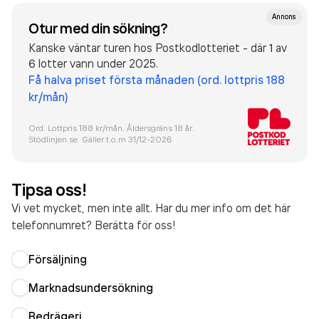
Annons
Otur med din sökning?
Kanske väntar turen hos Postkodlotteriet - där 1 av
6 lotter vann under 2025.
Få halva priset första månaden (ord. lottpris 188
kr/mån)
Ord. Lottpris 188 kr/mån. Åldersgräns 18 år.
Stödlinjen.se. Gäller t.o.m 31/12-
2026
Tipsa oss!
Vi vet mycket, men inte allt. Har du mer info om det här
telefonnumret? Berätta för oss!
Försäljning
Marknadsundersökning
Bedrägeri