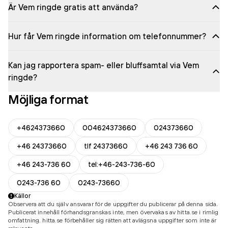
Är Vem ringde gratis att använda?
Hur får Vem ringde information om telefonnummer?
Kan jag rapportera spam- eller bluffsamtal via Vem
ringde?
Möjliga format
+4624373660
004624373660
024373660
+46 24373660
tlf 24373660
+46 243 736 60
+46 243-736 60
tel:+46-243-736-60
0243-736 60
0243-73660
Källor
Observera att du själv ansvarar för de uppgifter du publicerar på denna sida.
Publicerat innehåll förhandsgranskas inte, men övervakas av hitta.se i rimlig
omfattning. hitta.se förbehåller sig rätten att avlägsna uppgifter som inte är