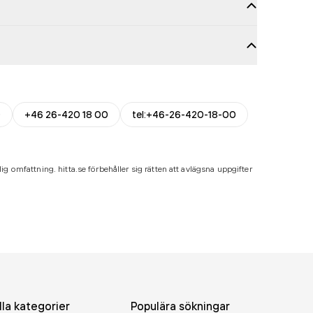
0
+46 26-420 18 00
tel:+46-26-420-18-00
ig omfattning. hitta.se förbehåller sig rätten att avlägsna uppgifter
lla kategorier
Populära sökningar