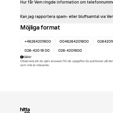
Hur får Vem ringde information om telefonnumm
Kan jag rapportera spam- eller bluffsamtal via V
Möjliga format
+46264201800
0046264201800
0264201
026-420 18 00
026-4201800
Källor
Observera att du själv ansvarar för de uppgifter du publicerar på den
som inte är relevanta.