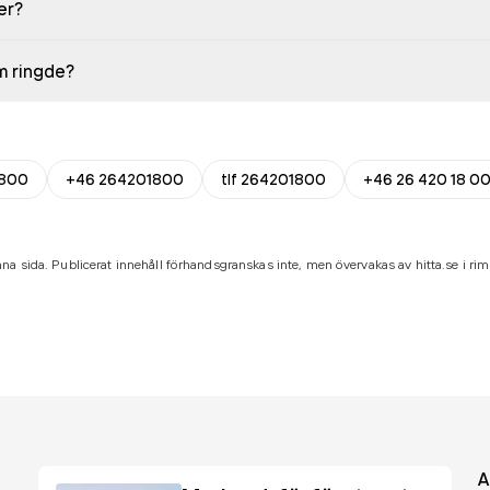
er?
em ringde?
800
+46 264201800
tlf 264201800
+46 26 420 18 0
na sida. Publicerat innehåll förhandsgranskas inte, men övervakas av hitta.se i riml
A