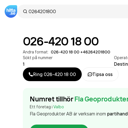
026-420 18 00
Andra format:
026-420 18 00
·
+46264201800
Sökt på nummer
Operat
1
Desti
Ring
026-420 18 00
Tipsa oss
Numret tillhör
Fla Geoprodukte
Ett företag i
Valbo
Fla Geoprodukter AB är verksam inom
partihand