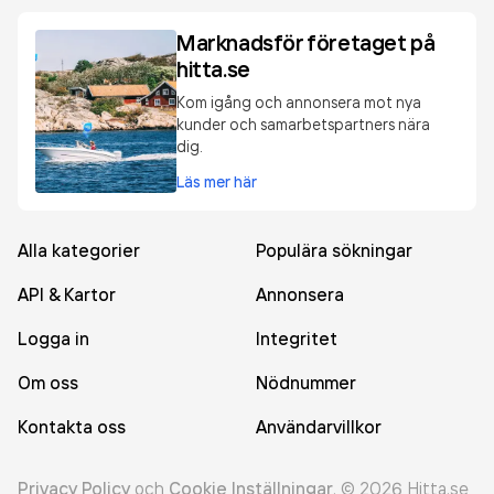
Marknadsför företaget på
hitta.se
Kom igång och annonsera mot nya
kunder och samarbetspartners nära
dig.
Läs mer här
Alla kategorier
Populära sökningar
API & Kartor
Annonsera
Logga in
Integritet
Om oss
Nödnummer
Kontakta oss
Användarvillkor
Privacy Policy
och
Cookie Inställningar
.
©
2026
Hitta.se