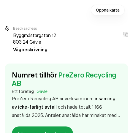
Öppna karta
Besöksadress
Byggmästargatan 12
803 24
Gävle
Vägbeskrivning
Numret tillhör
PreZero Recycling
AB
Ett företag i
Gävle
PreZero Recycling AB är verksam inom
insamling
av icke-farligt avfall
och hade totalt 1 166
anställda 2025. Antalet anställda har minskat med
19 personer sedan 2024 då det jobbade 1 185
personer på företaget. Bolaget är ett aktiebolag