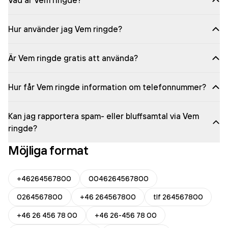
Vad är Vem ringde?
Hur använder jag Vem ringde?
Är Vem ringde gratis att använda?
Hur får Vem ringde information om telefonnummer?
Kan jag rapportera spam- eller bluffsamtal via Vem
ringde?
Möjliga format
+46264567800
0046264567800
0264567800
+46 264567800
tlf 264567800
+46 26 456 78 00
+46 26-456 78 00