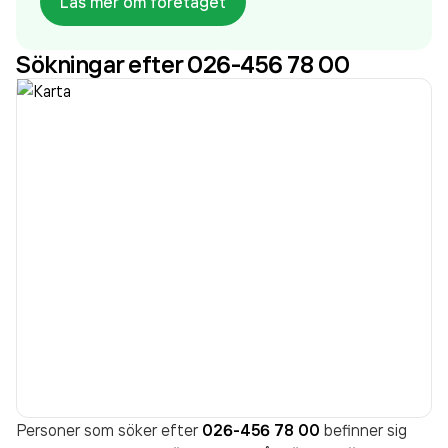
Läs mer om företaget
som varit aktivt sedan 1972. PreZero Recycling AB
omsatte 3 252 760 000,00 kr
senaste
Sökningar efter 026-456 78 00
räkenskapsåret (2025).
Personer som söker efter
026-456 78 00
befinner sig