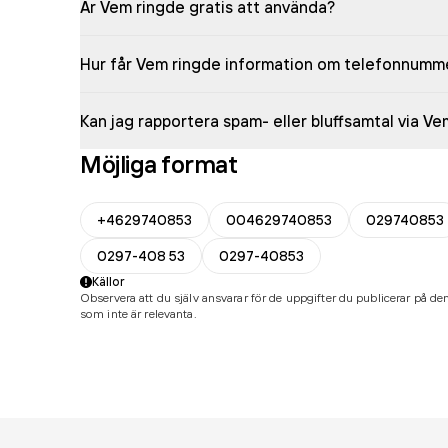
Är Vem ringde gratis att använda?
Hur får Vem ringde information om telefonnumm
Kan jag rapportera spam- eller bluffsamtal via V
Möjliga format
+4629740853
004629740853
029740853
0297-408 53
0297-40853
Källor
Observera att du själv ansvarar för de uppgifter du publicerar på den
som inte är relevanta.