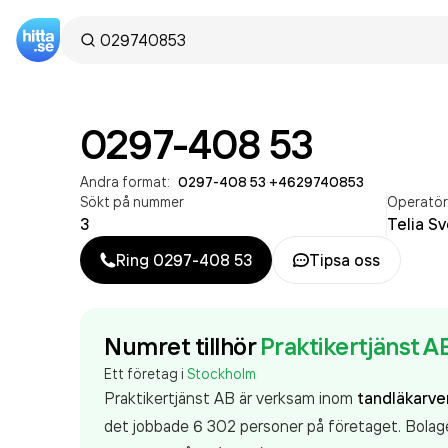
0297-408 53
Andra format:
0297-408 53
·
+4629740853
Sökt på nummer
Operatö
3
Telia S
Ring
0297-408 53
Tipsa oss
Numret tillhör
Praktikertjänst A
Ett företag i
Stockholm
Praktikertjänst AB är verksam inom
tandläkarv
det jobbade 6 302 personer på företaget. Bolage