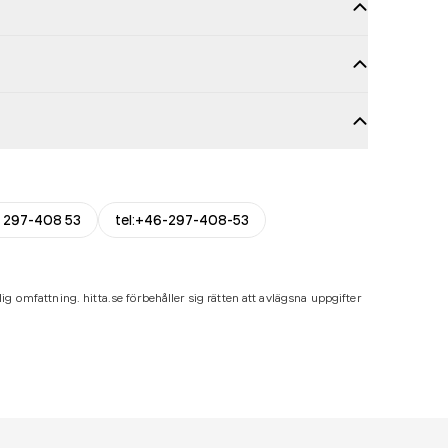
 297-408 53
tel:+46-297-408-53
ig omfattning. hitta.se förbehåller sig rätten att avlägsna uppgifter