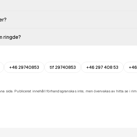
er?
em ringde?
+46 29740853
tlf 29740853
+46 297 408 53
+46
na sida. Publicerat innehåll förhandsgranskas inte, men övervakas av hitta.se i riml