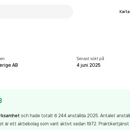
Karta
ren
Senast sökt på
verige AB
4 juni 2025
B
erksamhet
och hade totalt 6 244 anställda 2025. Antalet anstä
t är ett aktiebolag som varit aktivt sedan 1972. Praktikertjäns