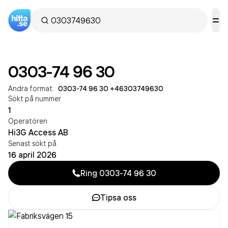
0303-74 96 30
Andra format:
0303-74 96 30
·
+46303749630
Sökt på nummer
1
Operatören
Hi3G Access AB
Senast sökt på
16 april 2026
Ring
0303-74 96 30
Tipsa oss