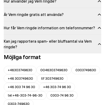
Hur använder jag Vem ringde?
Är Vem ringde gratis att använda?
Hur får Vem ringde information om telefonnummer?
Kan jag rapportera spam- eller bluffsamtal via Vem
ringde?
Möjliga format
+46303749630
0046303749630
0303749630
+46 303749630
tlf 303749630
+46 303 74 96 30
+46 303-74 96 30
tel:+46-303-74-96-30
0303-74 96 30
0303-749630