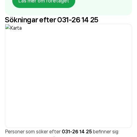
Läs mer om företaget
omsatte 2 349 000,00 kr
senaste räkenskapsåret
(2025).
Sökningar efter 031-26 14 25
Personer som söker efter
031-26 14 25
befinner sig