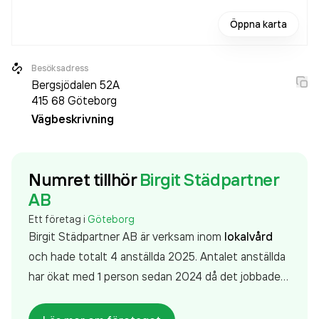
Öppna karta
Besöksadress
Bergsjödalen 52A
415 68
Göteborg
Vägbeskrivning
Numret tillhör
Birgit Städpartner
AB
Ett företag i
Göteborg
Birgit Städpartner AB är verksam inom
lokalvård
och hade totalt 4 anställda 2025. Antalet anställda
har ökat med 1 person sedan 2024 då det jobbade 3
personer på företaget. Bolaget är ett aktiebolag
som varit aktivt sedan 2018. Birgit Städpartner AB