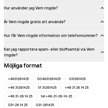
Hur använder jag Vem ringde?
Är Vem ringde gratis att använda?
Hur får Vem ringde information om telefonnummer?
Kan jag rapportera spam- eller bluffsamtal via Vem
ringde?
Möjliga format
+4631261425
004631261425
031261425
+46 31261425
tlf 31261425
+46 31 26 14 25
+46 31-26 14 25
tel:+46-31-26-14-25
031-26 14 25
031-261425