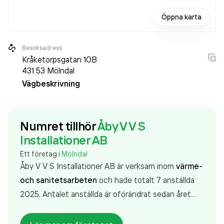
Öppna karta
Besöksadress
Kråketorpsgatan 10B
431 53
Mölndal
Vägbeskrivning
Numret tillhör
Åby V V S
Installationer AB
Ett företag i
Mölndal
Åby V V S Installationer AB är verksam inom
värme-
och sanitetsarbeten
och hade totalt 7 anställda
2025. Antalet anställda är oförändrat sedan året
innan. Bolaget är ett aktiebolag som varit aktivt
sedan 1988. Åby V V S Installationer AB
omsatte