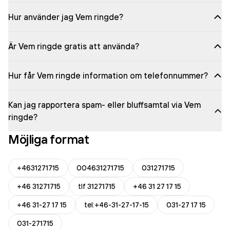
Hur använder jag Vem ringde?
Är Vem ringde gratis att använda?
Hur får Vem ringde information om telefonnummer?
Kan jag rapportera spam- eller bluffsamtal via Vem
ringde?
Möjliga format
+4631271715
004631271715
031271715
+46 31271715
tlf 31271715
+46 31 27 17 15
+46 31-27 17 15
tel:+46-31-27-17-15
031-27 17 15
031-271715