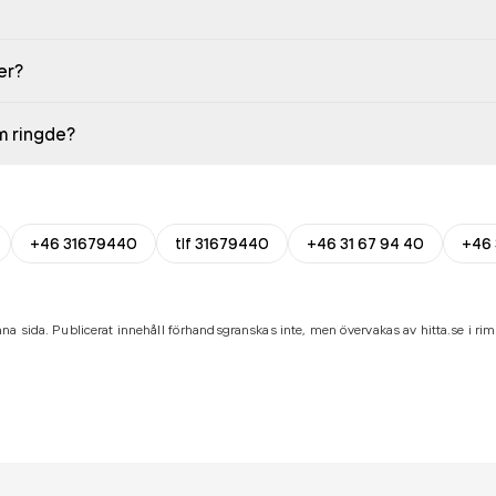
er?
em ringde?
+46 31679440
tlf 31679440
+46 31 67 94 40
+46 
na sida. Publicerat innehåll förhandsgranskas inte, men övervakas av hitta.se i riml