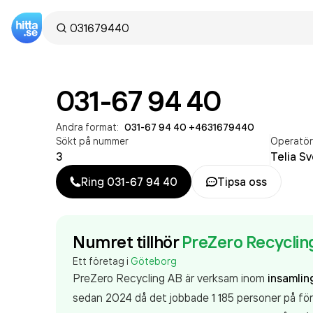
031-67 94 40
Andra format:
031-67 94 40
·
+4631679440
Sökt på nummer
Operatö
3
Telia S
Ring
031-67 94 40
Tipsa oss
Numret tillhör
PreZero Recyclin
Ett företag i
Göteborg
PreZero Recycling AB är verksam inom
insamling
sedan 2024 då det jobbade 1 185 personer på för