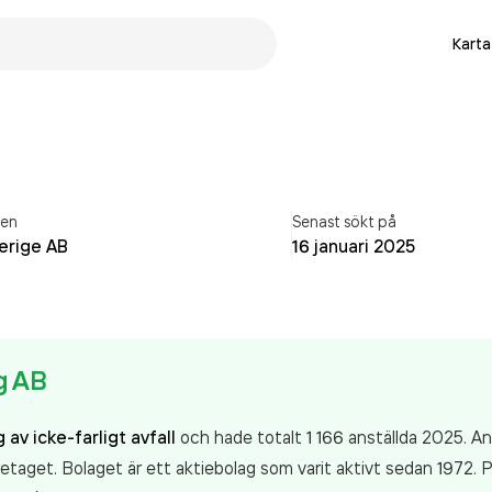
Karta
ren
Senast sökt på
verige AB
16 januari 2025
g AB
 av icke-farligt avfall
och hade totalt 1 166 anställda 2025. A
etaget. Bolaget är ett aktiebolag som varit aktivt sedan 1972.