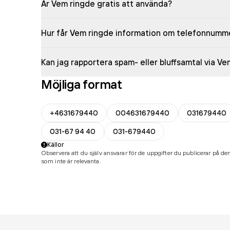
Är Vem ringde gratis att använda?
Hur får Vem ringde information om telefonnumm
Kan jag rapportera spam- eller bluffsamtal via V
Möjliga format
+4631679440
004631679440
031679440
031-67 94 40
031-679440
Källor
Observera att du själv ansvarar för de uppgifter du publicerar på den
som inte är relevanta.