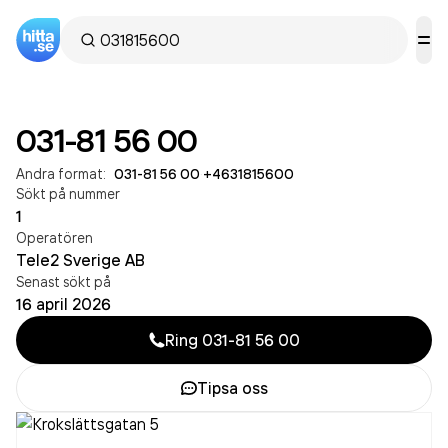
031-81 56 00
Andra format:
031-81 56 00
·
+4631815600
Sökt på nummer
1
Operatören
Tele2 Sverige AB
Senast sökt på
16 april 2026
Ring
031-81 56 00
Tipsa oss