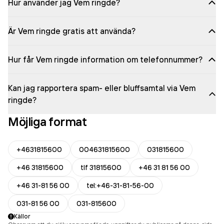
Hur använder jag Vem ringde?
Är Vem ringde gratis att använda?
Hur får Vem ringde information om telefonnummer?
Kan jag rapportera spam- eller bluffsamtal via Vem
ringde?
Möjliga format
+4631815600
004631815600
031815600
+46 31815600
tlf 31815600
+46 31 81 56 00
+46 31-81 56 00
tel:+46-31-81-56-00
031-81 56 00
031-815600
Källor