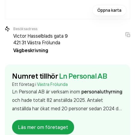
Öppna karta
Besöksadress
Victor Hasselblads gata 9
421 31
Västra Frölunda
Vägbeskrivning
Numret tillhör
Ln Personal AB
Ett företag i
Västra Frölunda
Ln Personal AB är verksam inom
personaluthyrning
och hade totalt 82 anställda 2025. Antalet
anställda har ökat med 20 personer sedan 2024 då
det jobbade 62 personer på företaget. Bolaget är
ett aktiebolag som varit aktivt sedan 2003. Ln
Läs mer om företaget
Personal AB
omsatte 50 153 000,00 kr
senaste