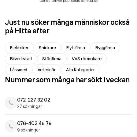
Det du skriver publiceras på hitta.se
Just nu söker många människor också
på Hitta efter
Elektriker
Snickare
Flyttfirma
Byggfirma
Bilverkstad
Städfirma
VVS rörmokare
Låssmed
Veterinär
Alla Kategorier
Nummer som många har sökt i veckan
072-227 32 02
27 sökningar
076-402 46 79
9 sökningar