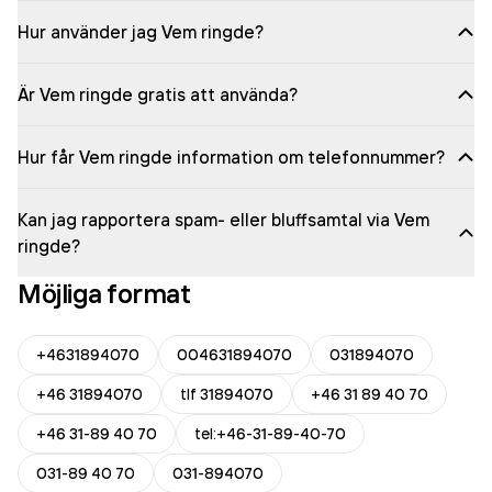
Hur använder jag Vem ringde?
Är Vem ringde gratis att använda?
Hur får Vem ringde information om telefonnummer?
Kan jag rapportera spam- eller bluffsamtal via Vem
ringde?
Möjliga format
+4631894070
004631894070
031894070
+46 31894070
tlf 31894070
+46 31 89 40 70
+46 31-89 40 70
tel:+46-31-89-40-70
031-89 40 70
031-894070