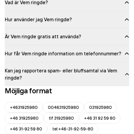
Vad är Vem ringde?
Hur använder jag Vem ringde?
Är Vem ringde gratis att använda?
Hur får Vem ringde information om telefonnummer?
Kan jag rapportera spam- eller bluffsamtal via Vem
ringde?
Möjliga format
+4631925980
004631925980
031925980
+46 31925980
tlf 31925980
+46 31 92 59 80
+46 31-92 59 80
tel:+46-31-92-59-80