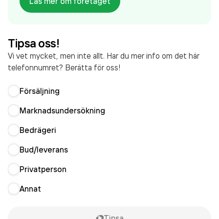
Läs mer om företaget
Kålsereds Entreprenad Och Transport AB
omsatte
8 324 000,00 kr
senaste räkenskapsåret (2025).
Tipsa oss!
Vi vet mycket, men inte allt. Har du mer info om det här
telefonnumret? Berätta för oss!
Försäljning
Marknadsundersökning
Bedrägeri
Bud/leverans
Privatperson
Annat
Tipsa