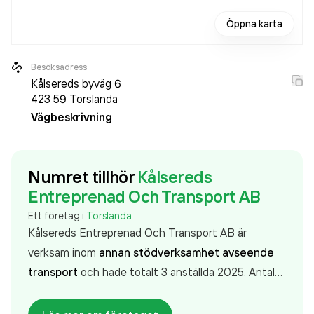
Öppna karta
Besöksadress
Kålsereds byväg 6
423 59
Torslanda
Vägbeskrivning
Numret tillhör
Kålsereds
Entreprenad Och Transport AB
Ett företag i
Torslanda
Kålsereds Entreprenad Och Transport AB är
verksam inom
annan stödverksamhet avseende
transport
och hade totalt 3 anställda 2025. Antalet
anställda är oförändrat sedan året innan. Bolaget är
ett aktiebolag som varit aktivt sedan 2011.