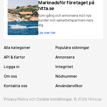
Marknadsför företaget på
hitta.se
Kom igång och annonsera mot nya
kunder och samarbetspartners nära
dig.
Läs mer här
Alla kategorier
Populära sökningar
API & Kartor
Annonsera
Logga in
Integritet
Om oss
Nödnummer
Kontakta oss
Användarvillkor
Privacy Policy
och
Cookie Inställningar
.
©
2026
Hitta.se