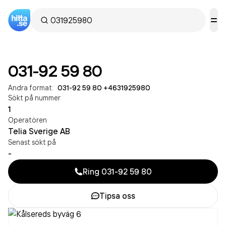
031-92 59 80
Andra format:
031-92 59 80
·
+4631925980
Sökt på nummer
1
Operatören
Telia Sverige AB
Senast sökt på
-
Ring
031-92 59 80
Tipsa oss