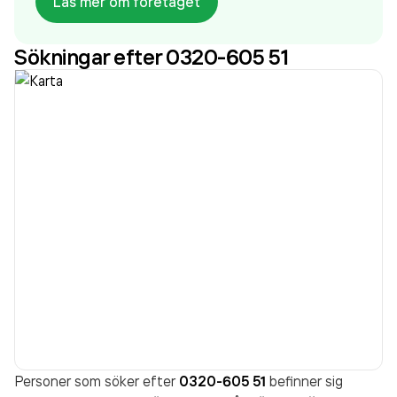
Läs mer om företaget
1972. Byggnadsfirman Fransson & Karlsson AB
omsatte 23 837 000,00 kr
senaste
Sökningar efter 0320-605 51
räkenskapsåret (2025).
Personer som söker efter
0320-605 51
befinner sig