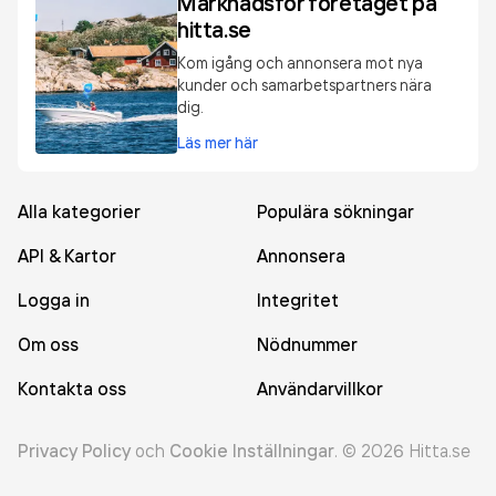
Marknadsför företaget på
hitta.se
Kom igång och annonsera mot nya
kunder och samarbetspartners nära
dig.
Läs mer här
Alla kategorier
Populära sökningar
API & Kartor
Annonsera
Logga in
Integritet
Om oss
Nödnummer
Kontakta oss
Användarvillkor
Privacy Policy
och
Cookie Inställningar
.
©
2026
Hitta.se