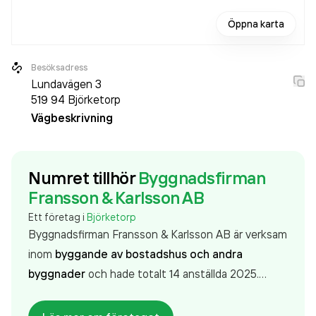
Öppna karta
Besöksadress
Lundavägen 3
519 94
Björketorp
Vägbeskrivning
Numret tillhör
Byggnadsfirman
Fransson & Karlsson AB
Ett företag i
Björketorp
Byggnadsfirman Fransson & Karlsson AB är verksam
inom
byggande av bostadshus och andra
byggnader
och hade totalt 14 anställda 2025.
Antalet anställda är oförändrat sedan året innan.
Bolaget är ett aktiebolag som varit aktivt sedan