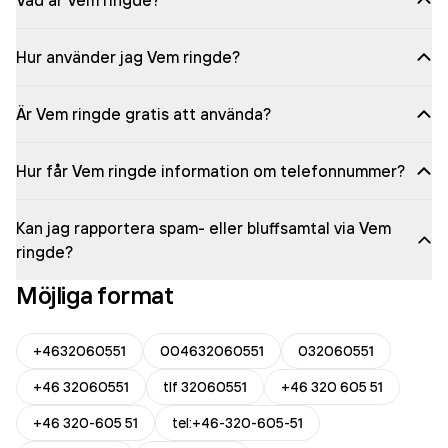
Vad är Vem ringde?
Hur använder jag Vem ringde?
Är Vem ringde gratis att använda?
Hur får Vem ringde information om telefonnummer?
Kan jag rapportera spam- eller bluffsamtal via Vem
ringde?
Möjliga format
+4632060551
004632060551
032060551
+46 32060551
tlf 32060551
+46 320 605 51
+46 320-605 51
tel:+46-320-605-51