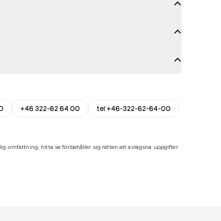
0
+46 322-62 64 00
tel:+46-322-62-64-00
ig omfattning. hitta.se förbehåller sig rätten att avlägsna uppgifter