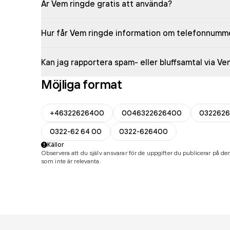
Är Vem ringde gratis att använda?
Hur får Vem ringde information om telefonnumm
Kan jag rapportera spam- eller bluffsamtal via V
Möjliga format
+46322626400
0046322626400
032262
0322-62 64 00
0322-626400
Källor
Observera att du själv ansvarar för de uppgifter du publicerar på den
som inte är relevanta.