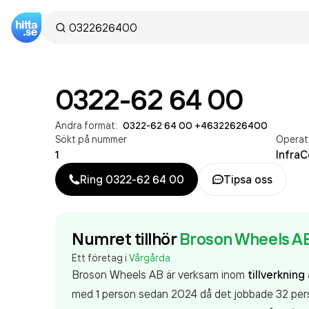
0322-62 64 00
Andra format:
0322-62 64 00
·
+46322626400
Sökt på nummer
Operat
1
Infra
Ring
0322-62 64 00
Tipsa oss
Numret tillhör
Broson Wheels A
Ett företag i
Vårgårda
Broson Wheels AB är verksam inom
tillverkning
med 1 person sedan 2024 då det jobbade 32 pers