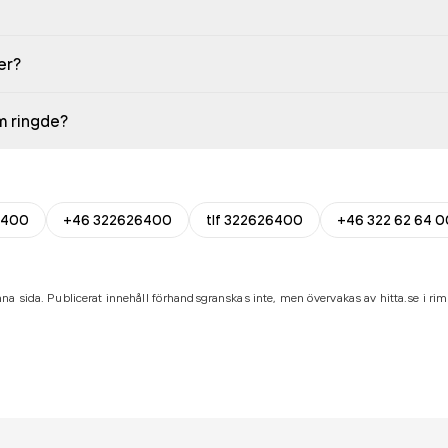
er?
em ringde?
6400
+46 322626400
tlf 322626400
+46 322 62 64 0
na sida. Publicerat innehåll förhandsgranskas inte, men övervakas av hitta.se i riml