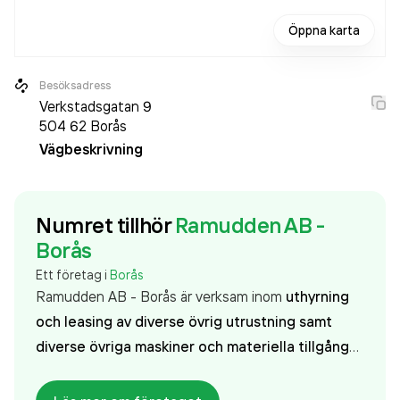
Öppna karta
Besöksadress
Verkstadsgatan 9
504 62
Borås
Vägbeskrivning
Numret tillhör
Ramudden AB -
Borås
Ett företag i
Borås
Ramudden AB - Borås är verksam inom
uthyrning
och leasing av diverse övrig utrustning samt
diverse övriga maskiner och materiella tillgångar
och hade totalt 550 anställda 2025. Antalet
anställda har minskat med 5 personer sedan 2024