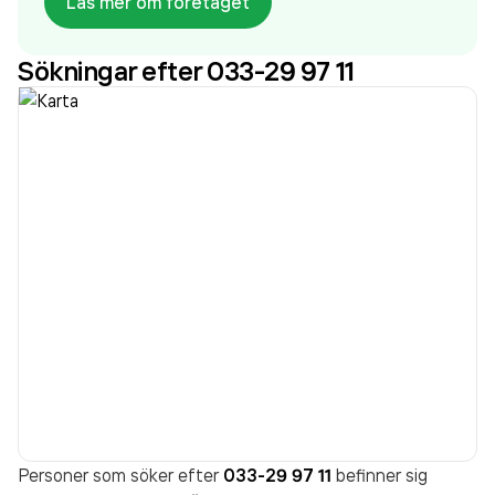
Läs mer om företaget
då det jobbade 555 personer på företaget. Bolaget
är ett aktiebolag som varit aktivt sedan 2005.
Sökningar efter 033-29 97 11
Ramudden AB - Borås
omsatte
1 451 448 000,00 kr
senaste räkenskapsåret
(2025).
Personer som söker efter
033-29 97 11
befinner sig