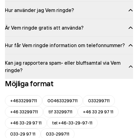
Hur använder jag Vem ringde?
Är Vem ringde gratis att använda?
Hur får Vem ringde information om telefonnummer?
Kan jag rapportera spam- eller bluffsamtal via Vem
ringde?
Möjliga format
+4633299711
004633299711
033299711
+46 33299711
tlf 33299711
+46 33 29 97 11
+46 33-29 97 11
tel:+46-33-29-97-11
033-29 97 11
033-299711