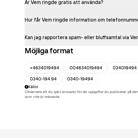
Är Vem ringde gratis att använda?
Hur får Vem ringde information om telefonnumm
Kan jag rapportera spam- eller bluffsamtal via V
Möjliga format
+4634019494
004634019494
034019494
0340-194 94
0340-19494
Källor
Observera att du själv ansvarar för de uppgifter du publicerar på den
som inte är relevanta.