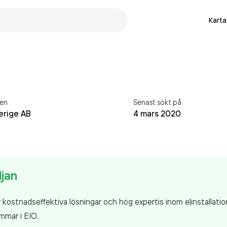
Karta
en
Senast sökt på
erige AB
4 mars 2020
djan
r kostnadseffektiva lösningar och hög expertis inom elinstallation
mmar i EIO.