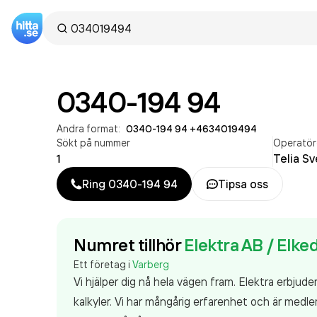
0340-194 94
Andra format:
0340-194 94
·
+4634019494
Sökt på nummer
Operatör
1
Telia Sv
Ring
0340-194 94
Tipsa oss
Numret tillhör
Elektra AB / Elke
Ett företag i
Varberg
Vi hjälper dig nå hela vägen fram. Elektra erbjude
kalkyler. Vi har mångårig erfarenhet och är medle