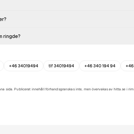
er?
em ringde?
+46 34019494
tlf 34019494
+46 340 194 94
+46
na sida. Publicerat innehåll förhandsgranskas inte, men övervakas av hitta.se i riml