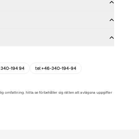
 340-194 94
tel:+46-340-194-94
ig omfattning. hitta.se förbehåller sig rätten att avlägsna uppgifter