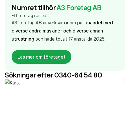
Numret tillhör
A3 Foretag AB
Ett företag i
Umeå
A3 Foretag AB är verksam inom
partihandel med
diverse andra maskiner och diverse annan
utrustning
och hade totalt 17 anställda 2025.
Antalet anställda har ökat med 2 personer sedan
2024 då det jobbade 15 personer på företaget.
Läs mer om företaget
Bolaget är ett aktiebolag som varit aktivt sedan
1972. A3 Foretag AB
omsatte 137 486 000,00 kr
Sökningar efter 0340-64 54 80
senaste räkenskapsåret (2025).