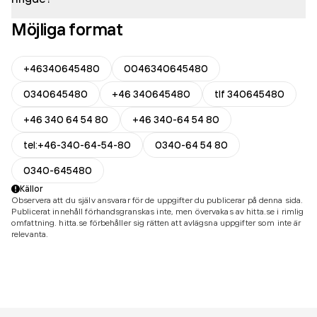
Möjliga format
+46340645480
0046340645480
0340645480
+46 340645480
tlf 340645480
+46 340 64 54 80
+46 340-64 54 80
tel:+46-340-64-54-80
0340-64 54 80
0340-645480
Källor
Observera att du själv ansvarar för de uppgifter du publicerar på denna sida.
Publicerat innehåll förhandsgranskas inte, men övervakas av hitta.se i rimlig
omfattning. hitta.se förbehåller sig rätten att avlägsna uppgifter som inte är
relevanta.