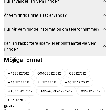
Hur använder jag Vem ringde?
Är Vem ringde gratis att använda?
Hur får Vem ringde information om telefonnummer?
Kan jag rapportera spam- eller bluffsamtal via Vem
ringde?
Möjliga format
+4635127512
004635127512
035127512
+46 35127512
tlf 35127512
+46 35 12 75 12
+46 35-12 75 12
tel:+46-35-12-75-12
035-12 75 12
035-127512
Källor