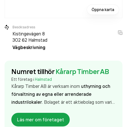
Öppna karta
Besöksadress
Kistingevägen 8
302 62
Halmstad
Vägbeskrivning
Numret tillhör
Kårarp Timber AB
Ett företag i
Halmstad
Kårarp Timber AB är verksam inom
uthyrning och
förvaltning av egna eller arrenderade
industrilokaler
. Bolaget är ett aktiebolag som varit
aktivt sedan 2000. Kårarp Timber AB
omsatte
1 731 000,00 kr
senaste räkenskapsåret (2024).
Läs mer om företaget