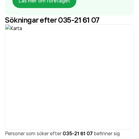
Läs mer om företaget
som varit aktivt sedan 1972. Tandläkare Bashar
Oraha
omsatte 10 210 000 000,00 kr
senaste
Sökningar efter 035-21 61 07
räkenskapsåret (2025).
Personer som söker efter
035-21 61 07
befinner sig