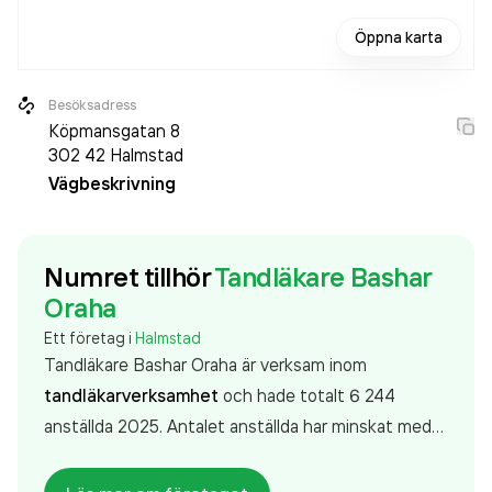
Öppna karta
Besöksadress
Köpmansgatan 8
302 42
Halmstad
Vägbeskrivning
Numret tillhör
Tandläkare Bashar
Oraha
Ett företag i
Halmstad
Tandläkare Bashar Oraha är verksam inom
tandläkarverksamhet
och hade totalt 6 244
anställda 2025. Antalet anställda har minskat med
58 personer sedan 2024 då det jobbade 6 302
personer på företaget. Bolaget är ett aktiebolag