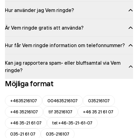
Hur använder jag Vem ringde?
Är Vem ringde gratis att använda?
Hur får Vem ringde information om telefonnummer?
Kan jag rapportera spam- eller bluffsamtal via Vem
ringde?
Möjliga format
+4635216107
004635216107
035216107
+46 35216107
tlf 35216107
+46 35 21 61 07
+46 35-21 61 07
tel:+46-35-21-61-07
035-21 61 07
035-216107