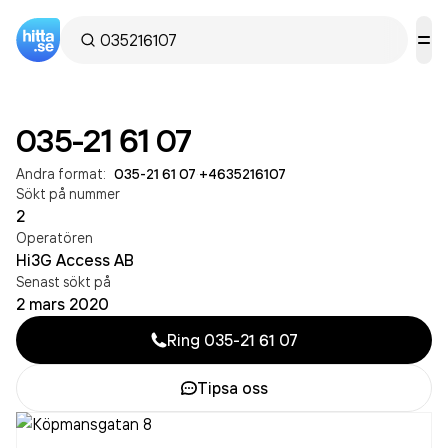
035-21 61 07
Andra format:
035-21 61 07
·
+4635216107
Sökt på nummer
2
Operatören
Hi3G Access AB
Senast sökt på
2 mars 2020
Ring
035-21 61 07
Tipsa oss