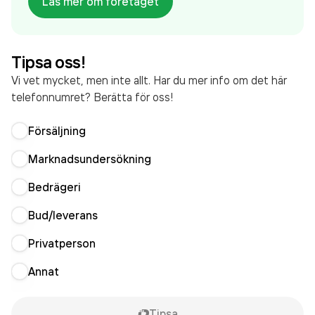
Läs mer om företaget
aktiebolag som varit aktivt sedan 2006. Optik
Smarteyes AB
omsatte 587 025 000,00 kr
senaste räkenskapsåret (2022).
Tipsa oss!
Vi vet mycket, men inte allt. Har du mer info om det här
telefonnumret? Berätta för oss!
Försäljning
Marknadsundersökning
Bedrägeri
Bud/leverans
Privatperson
Annat
Tipsa