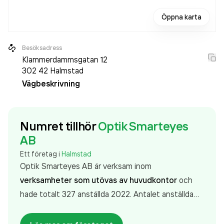
Öppna karta
Besöksadress
Klammerdammsgatan 12
302 42
Halmstad
Vägbeskrivning
Numret tillhör
Optik Smarteyes
AB
Ett företag i
Halmstad
Optik Smarteyes AB är verksam inom
verksamheter som utövas av huvudkontor
och
hade totalt 327 anställda 2022. Antalet anställda
har ökat med 34 personer sedan 2021 då det
jobbade 293 personer på företaget. Bolaget är ett