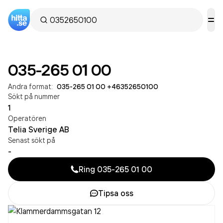
035-265 01 00
Andra format:
035-265 01 00
·
+46352650100
Sökt på nummer
1
Operatören
Telia Sverige AB
Senast sökt på
-
Ring
035-265 01 00
Tipsa oss