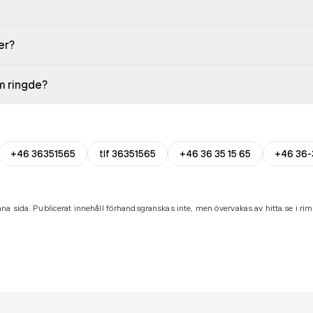
er?
em ringde?
+46 36351565
tlf 36351565
+46 36 35 15 65
+46 36-
na sida. Publicerat innehåll förhandsgranskas inte, men övervakas av hitta.se i riml