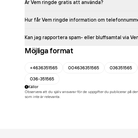
Är Vem ringde gratis att använda?
Hur får Vem ringde information om telefonnumm
Kan jag rapportera spam- eller bluffsamtal via V
Möjliga format
+4636351565
004636351565
036351565
036-351565
Källor
Observera att du själv ansvarar för de uppgifter du publicerar på den
som inte är relevanta.