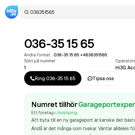
036-35 15 65
Andra format:
036-35 15 65
·
+4636351565
Sökt på nummer
Operatör
1
Hi3G Ac
Ring
036-35 15 65
Tipsa oss
Numret tillhör
Garageportexper
Ett företag i
Jönköping
Att byta till en ny garageport är kanske det bäst
Ändå är det många som tvekar. Väntar alldeles fö