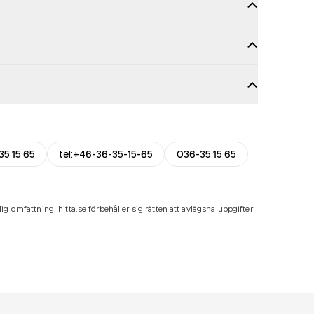
35 15 65
tel:+46-36-35-15-65
036-35 15 65
ig omfattning. hitta.se förbehåller sig rätten att avlägsna uppgifter