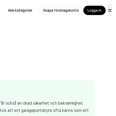
Alla Kategorier
Skapa företagskonto
Logga in
Du får också en ökad säkerhet och bekvämlighet.
igtvis att ett garageportsbyte ofta känns som ett