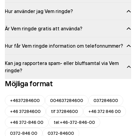
Hur använder jag Vem ringde?
Är Vem ringde gratis att använda?
Hur får Vem ringde information om telefonnummer?
Kan jag rapportera spam- eller bluffsamtal via Vem
ringde?
Möjliga format
+4637284600
004637284600
037284600
+46 37284600
tlf 37284600
+46 372 846 00
+46 372-846 00
tel:+46-372-846-00
0372-846 00
0372-84600