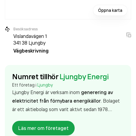
Öppna karta
Besöksadress
Vislandavägen 1
341 38
Ljungby
Vägbeskrivning
Numret tillhör
Ljungby Energi
Ett företag i
Ljungby
Ljungby Energi är verksam inom
generering av
elektricitet från förnybara energikällor
. Bolaget
är ett aktiebolag som varit aktivt sedan 1978.
Ljungby Energi
omsatte 232 799 000,00 kr
senaste räkenskapsåret (2025).
Läs mer om företaget