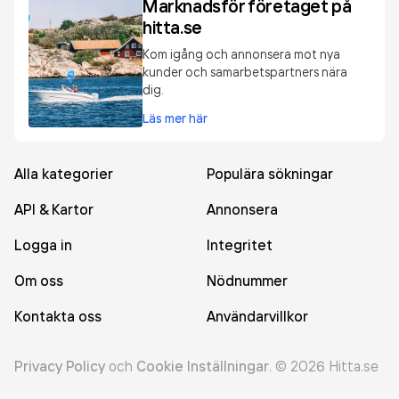
Marknadsför företaget på
hitta.se
Kom igång och annonsera mot nya
kunder och samarbetspartners nära
dig.
Läs mer här
Alla kategorier
Populära sökningar
API & Kartor
Annonsera
Logga in
Integritet
Om oss
Nödnummer
Kontakta oss
Användarvillkor
Privacy Policy
och
Cookie Inställningar
.
©
2026
Hitta.se