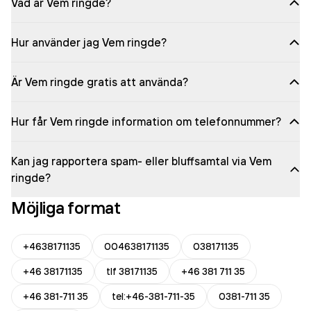
Vad är Vem ringde?
Hur använder jag Vem ringde?
Är Vem ringde gratis att använda?
Hur får Vem ringde information om telefonnummer?
Kan jag rapportera spam- eller bluffsamtal via Vem
ringde?
Möjliga format
+4638171135
004638171135
038171135
+46 38171135
tlf 38171135
+46 381 711 35
+46 381-711 35
tel:+46-381-711-35
0381-711 35