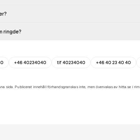
er?
em ringde?
40
+46 40234040
tlf 40234040
+46 40 23 40 40
na sida. Publicerat innehåll förhandsgranskas inte, men övervakas av hitta.se i riml