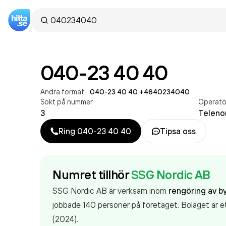
040-23 40 40
Andra format:
040-23 40 40
·
+4640234040
Sökt på nummer
Operatö
3
Teleno
Ring
040-23 40 40
Tipsa oss
Numret tillhör
SSG Nordic AB
SSG Nordic AB är verksam inom
rengöring av 
jobbade 140 personer på företaget. Bolaget är e
(2024).