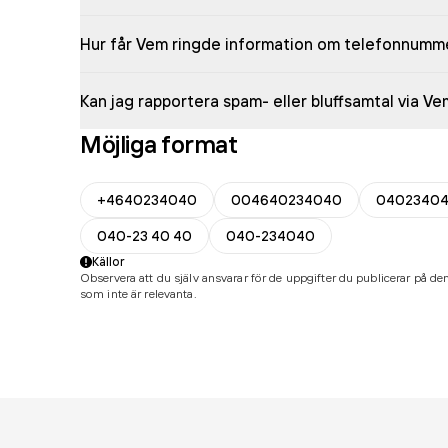
Hur får Vem ringde information om telefonnumm
Kan jag rapportera spam- eller bluffsamtal via V
Möjliga format
+4640234040
004640234040
0402340
040-23 40 40
040-234040
Källor
Observera att du själv ansvarar för de uppgifter du publicerar på den
som inte är relevanta.