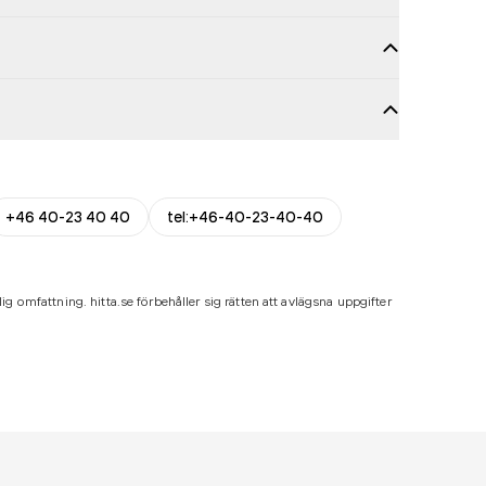
+46 40-23 40 40
tel:+46-40-23-40-40
ig omfattning. hitta.se förbehåller sig rätten att avlägsna uppgifter