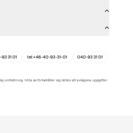
-93 31 01
tel:+46-40-93-31-01
040-93 31 01
ig omfattning. hitta.se förbehåller sig rätten att avlägsna uppgifter