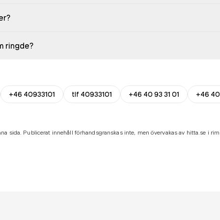
er?
em ringde?
+46 40933101
tlf 40933101
+46 40 93 31 01
+46 40
na sida. Publicerat innehåll förhandsgranskas inte, men övervakas av hitta.se i riml