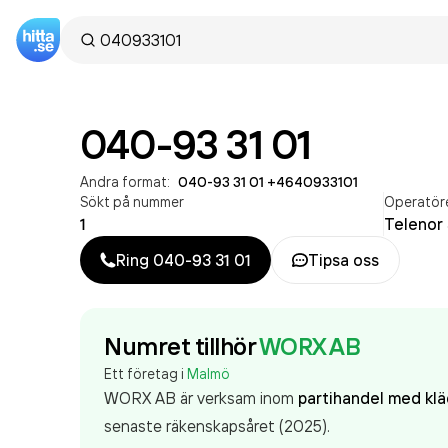
040-93 31 01
Andra format:
040-93 31 01
·
+4640933101
Sökt på nummer
Operatör
1
Telenor
Ring
040-93 31 01
Tipsa oss
Numret tillhör
WORX AB
Ett företag i
Malmö
WORX AB är verksam inom
partihandel med kl
senaste räkenskapsåret (2025).