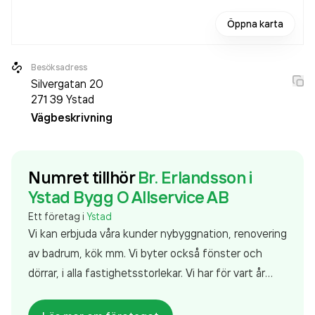
Öppna karta
Besöksadress
Silvergatan 20
271 39
Ystad
Vägbeskrivning
Numret tillhör
Br. Erlandsson i
Ystad Bygg O Allservice AB
Ett företag i
Ystad
Vi kan erbjuda våra kunder nybyggnation, renovering
av badrum, kök mm. Vi byter också fönster och
dörrar, i alla fastighetsstorlekar. Vi har för vart år
breddat vår verksamhet och med det anställt
personal med spetskompetens inom olika områden.