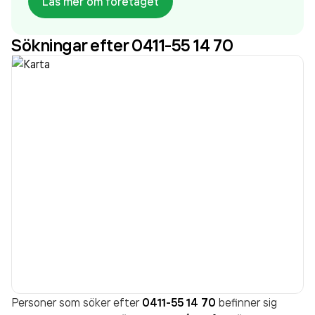
Läs mer om företaget
Bl a har vi en egen elektriker och personal med
behörighet för våtrum samt en mycket erfaren
Sökningar efter 0411-55 14 70
betonganläggare. Detta för att kunna erbjuda våra
kunder totalentreprenad.
Personer som söker efter
0411-55 14 70
befinner sig