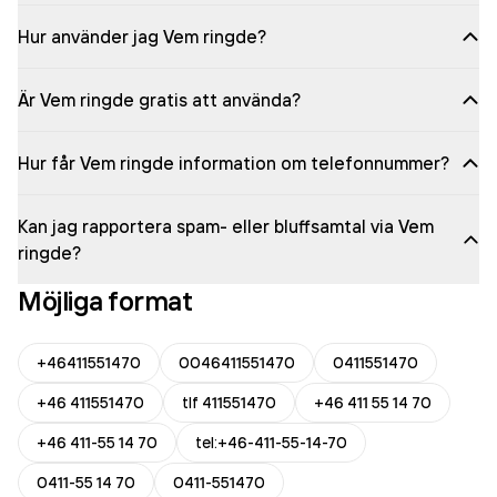
Hur använder jag Vem ringde?
Är Vem ringde gratis att använda?
Hur får Vem ringde information om telefonnummer?
Kan jag rapportera spam- eller bluffsamtal via Vem
ringde?
Möjliga format
+46411551470
0046411551470
0411551470
+46 411551470
tlf 411551470
+46 411 55 14 70
+46 411-55 14 70
tel:+46-411-55-14-70
0411-55 14 70
0411-551470