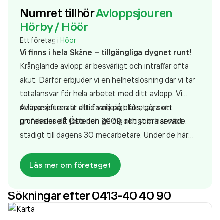
Numret tillhör
Avloppsjouren
Hörby / Höör
Ett företag i
Höör
Vi finns i hela Skåne – tillgängliga dygnet runt!
Krånglande avlopp är besvärligt och inträffar ofta
akut. Därför erbjuder vi en helhetslösning där vi tar
totalansvar för hela arbetet med ditt avlopp. Vi
strävar efter att alltid vara på plats, göra ett
Avloppsjouren är ett familjeägt företag som
professionellt jobb och ge dig riktigt bra service.
grundades på Österlen 2009 och som har växt
stadigt till dagens 30 medarbetare. Under de här
åren har vi hunnit hjälpa 40.000 kunder och
genomfört över 100.000 uppdrag, varav 30.000
Läs mer om företaget
villaspolningar.
Sökningar efter 0413-40 40 90