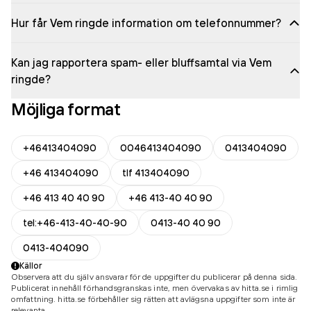
Hur får Vem ringde information om telefonnummer?
Kan jag rapportera spam- eller bluffsamtal via Vem
ringde?
Möjliga format
+46413404090
0046413404090
0413404090
+46 413404090
tlf 413404090
+46 413 40 40 90
+46 413-40 40 90
tel:+46-413-40-40-90
0413-40 40 90
0413-404090
Källor
Observera att du själv ansvarar för de uppgifter du publicerar på denna sida.
Publicerat innehåll förhandsgranskas inte, men övervakas av hitta.se i rimlig
omfattning. hitta.se förbehåller sig rätten att avlägsna uppgifter som inte är
relevanta.