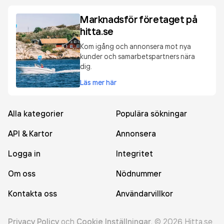
Marknadsför företaget på
hitta.se
Kom igång och annonsera mot nya
kunder och samarbetspartners nära
dig.
Läs mer här
Alla kategorier
Populära sökningar
API & Kartor
Annonsera
Logga in
Integritet
Om oss
Nödnummer
Kontakta oss
Användarvillkor
Privacy Policy
och
Cookie Inställningar
.
©
2026
Hitta.se