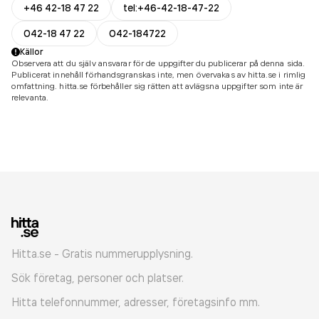
+46 42-18 47 22
tel:+46-42-18-47-22
042-18 47 22
042-184722
Källor
Observera att du själv ansvarar för de uppgifter du publicerar på denna sida.
Publicerat innehåll förhandsgranskas inte, men övervakas av hitta.se i rimlig
omfattning. hitta.se förbehåller sig rätten att avlägsna uppgifter som inte är
relevanta.
Hitta.se - Gratis nummerupplysning.
Sök företag, personer och platser.
Hitta telefonnummer, adresser, företagsinfo mm.