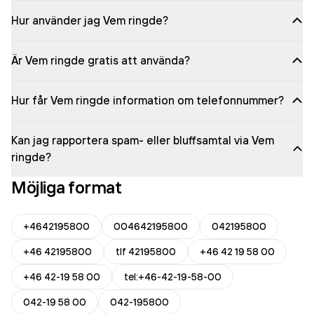
Hur använder jag Vem ringde?
Är Vem ringde gratis att använda?
Hur får Vem ringde information om telefonnummer?
Kan jag rapportera spam- eller bluffsamtal via Vem
ringde?
Möjliga format
+4642195800
004642195800
042195800
+46 42195800
tlf 42195800
+46 42 19 58 00
+46 42-19 58 00
tel:+46-42-19-58-00
042-19 58 00
042-195800