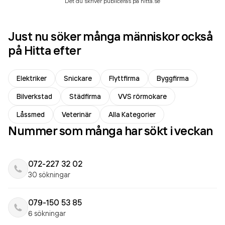
Det du skriver publiceras på hitta.se
Just nu söker många människor också
på Hitta efter
Elektriker
Snickare
Flyttfirma
Byggfirma
Bilverkstad
Städfirma
VVS rörmokare
Låssmed
Veterinär
Alla Kategorier
Nummer som många har sökt i veckan
072-227 32 02
30 sökningar
079-150 53 85
6 sökningar