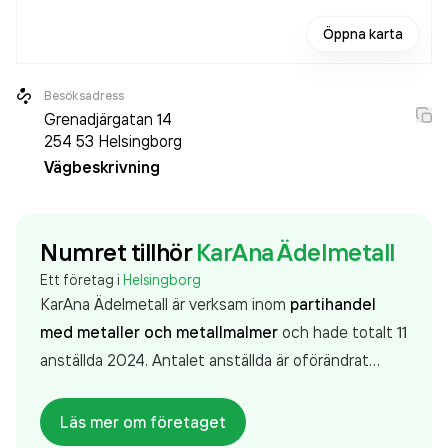
Öppna karta
Besöksadress
Grenadjärgatan 14
254 53
Helsingborg
Vägbeskrivning
Numret tillhör
KarAna Ädelmetall
Ett företag i
Helsingborg
KarAna Ädelmetall är verksam inom
partihandel
med metaller och metallmalmer
och hade totalt 11
anställda 2024. Antalet anställda är oförändrat
sedan året innan. Bolaget är ett aktiebolag som
varit aktivt sedan 1972. KarAna Ädelmetall
omsatte
Läs mer om företaget
843 064 000,00 kr
senaste räkenskapsåret