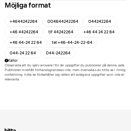
Möjliga format
+4644242264
004644242264
044242264
+46 44242264
tlf 44242264
+46 44 24 22 64
+46 44-24 22 64
tel:+46-44-24-22-64
044-24 22 64
044-242264
Källor
Observera att du själv ansvarar för de uppgifter du publicerar på denna sida.
Publicerat innehåll förhandsgranskas inte, men övervakas av hitta.se i rimlig
omfattning. hitta.se förbehåller sig rätten att avlägsna uppgifter som inte är
relevanta.