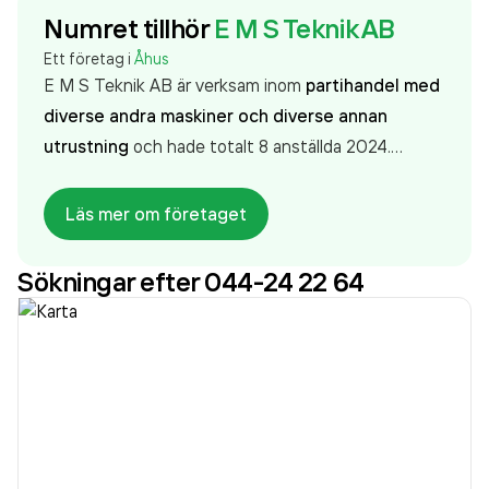
Numret tillhör
E M S Teknik AB
Ett företag i
Åhus
E M S Teknik AB är verksam inom
partihandel med
diverse andra maskiner och diverse annan
utrustning
och hade totalt 8 anställda 2024.
Antalet anställda är oförändrat sedan året innan.
Bolaget är ett aktiebolag som varit aktivt sedan
Läs mer om företaget
2000. E M S Teknik AB
omsatte 66 763 000,00 kr
senaste räkenskapsåret (2024).
Sökningar efter 044-24 22 64