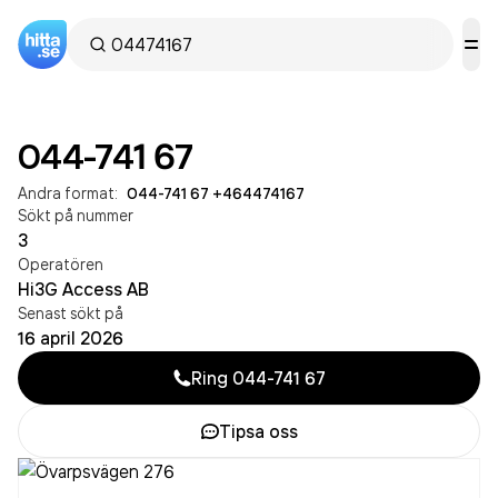
044-741 67
Andra format:
044-741 67
·
+464474167
Sökt på nummer
3
Operatören
Hi3G Access AB
Senast sökt på
16 april 2026
Ring
044-741 67
Tipsa oss