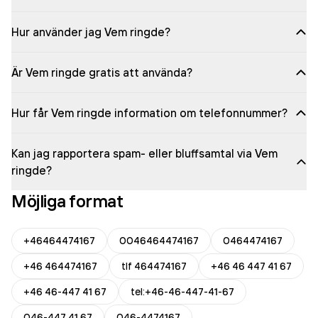
Hur använder jag Vem ringde?
Är Vem ringde gratis att använda?
Hur får Vem ringde information om telefonnummer?
Kan jag rapportera spam- eller bluffsamtal via Vem
ringde?
Möjliga format
+46464474167
0046464474167
0464474167
+46 464474167
tlf 464474167
+46 46 447 41 67
+46 46-447 41 67
tel:+46-46-447-41-67
046-447 41 67
046-4474167