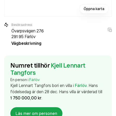
Öppna karta
Besöksadress
Övarpsvägen 276
291 95
Färlöv
Vägbeskrivning
Numret tillhör
Kjell Lennart
Tangfors
En person i
Färlöv
Kjell Lennart Tangfors
bor
i en villa
i
Färlöv
.
Hans
födelsedag är den 28 dec.
Hans
villa
är värderad till
1 750 000,00 kr
.
Läs mer om personen