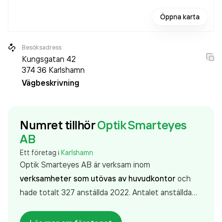
Öppna karta
Besöksadress
Kungsgatan 42
374 36
Karlshamn
Vägbeskrivning
Numret tillhör
Optik Smarteyes
AB
Ett företag i
Karlshamn
Optik Smarteyes AB är verksam inom
verksamheter som utövas av huvudkontor
och
hade totalt 327 anställda 2022. Antalet anställda
har ökat med 34 personer sedan 2021 då det
jobbade 293 personer på företaget. Bolaget är ett