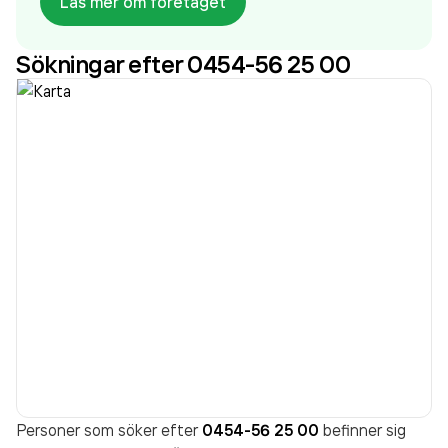
Läs mer om företaget
aktiebolag som varit aktivt sedan 2006. Optik
Smarteyes AB
omsatte 587 025 000,00 kr
Sökningar efter 0454-56 25 00
senaste räkenskapsåret (2022).
Personer som söker efter
0454-56 25 00
befinner sig