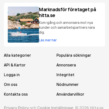
Marknadsför företaget på
hitta.se
Kom igång och annonsera mot nya
kunder och samarbetspartners nära
dig.
Läs mer här
Alla kategorier
Populära sökningar
API & Kartor
Annonsera
Logga in
Integritet
Om oss
Nödnummer
Kontakta oss
Användarvillkor
Privacy Policy
och
Cookie Inställningar
.
©
2026
Hitta.se