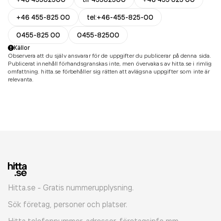
+46 455-825 00
tel:+46-455-825-00
0455-825 00
0455-82500
Källor
Observera att du själv ansvarar för de uppgifter du publicerar på denna sida.
Publicerat innehåll förhandsgranskas inte, men övervakas av hitta.se i rimlig
omfattning. hitta.se förbehåller sig rätten att avlägsna uppgifter som inte är
relevanta.
Hitta.se - Gratis nummerupplysning.
Sök företag, personer och platser.