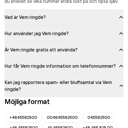
du enskelt se vilka nummer andra sökt på och tipsa själv.
Vad är Vem ringde?
Hur använder jag Vem ringde?
Är Vem ringde gratis att använda?
Hur får Vem ringde information om telefonnummer?
Kan jag rapportera spam- eller bluffsamtal via Vem
ringde?
Möjliga format
+4645582500
004645582500
045582500
+46 45582500
tlf 45582500
+46 455 825 00