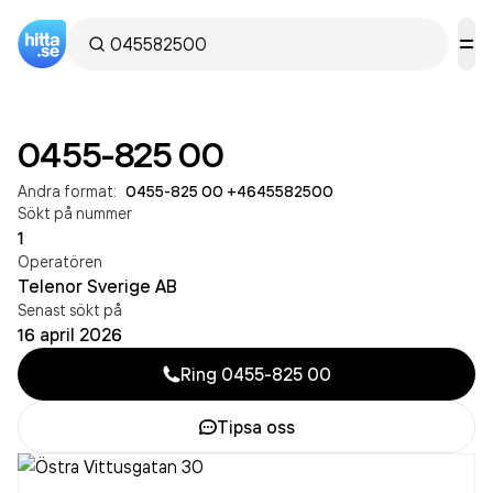
0455-825 00
Andra format:
0455-825 00
·
+4645582500
Sökt på nummer
1
Operatören
Telenor Sverige AB
Senast sökt på
16 april 2026
Ring
0455-825 00
Tipsa oss