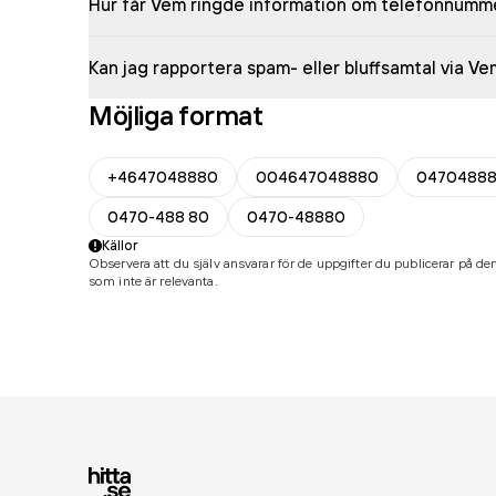
Hur får Vem ringde information om telefonnumm
Kan jag rapportera spam- eller bluffsamtal via V
Möjliga format
+4647048880
004647048880
0470488
0470-488 80
0470-48880
Källor
Observera att du själv ansvarar för de uppgifter du publicerar på den
som inte är relevanta.