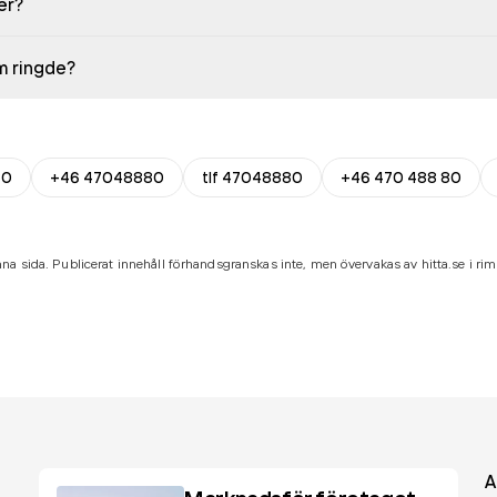
er?
em ringde?
80
+46 47048880
tlf 47048880
+46 470 488 80
na sida. Publicerat innehåll förhandsgranskas inte, men övervakas av hitta.se i riml
A