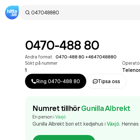
0470-488 80
Andra format:
0470-488 80
·
+4647048880
Sökt på nummer
Operatö
1
Telenor
Ring
0470-488 80
Tipsa oss
Numret tillhör
Gunilla Albrekt
En person i
Växjö
Gunilla Albrekt
bor
i ett kedjehus
i
Växjö
.
Hennes f