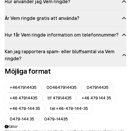
Hur använder jag Vem ringde?
Är Vem ringde gratis att använda?
Hur får Vem ringde information om telefonnummer?
Kan jag rapportera spam- eller bluffsamtal via Vem
ringde?
Möjliga format
+4647914435
004647914435
047914435
+46 47914435
tlf 47914435
+46 479 144 35
+46 479-144 35
tel:+46-479-144-35
0479-144 35
0479-14435
Källor