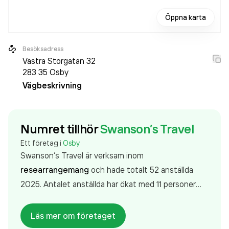
Öppna karta
Besöksadress
Västra Storgatan 32
283 35
Osby
Vägbeskrivning
Numret tillhör
Swanson’s Travel
Ett företag i
Osby
Swanson’s Travel är verksam inom
researrangemang
och hade totalt 52 anställda
2025. Antalet anställda har ökat med 11 personer
sedan 2024 då det jobbade 41 personer på
företaget. Bolaget är ett aktiebolag som varit aktivt
Läs mer om företaget
sedan 1988. Swanson’s Travel
omsatte