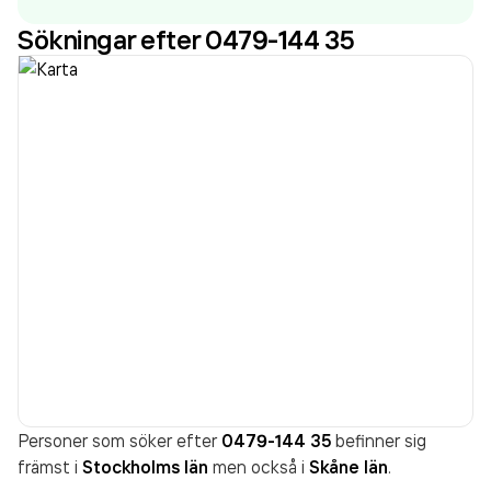
264 481 000,00 kr
senaste räkenskapsåret (2025).
Sökningar efter 0479-144 35
Personer som söker efter
0479-144 35
befinner sig
främst i
Stockholms län
men också i
Skåne län
.