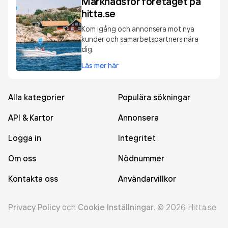
Marknadsför företaget på
hitta.se
Kom igång och annonsera mot nya
kunder och samarbetspartners nära
dig.
Läs mer här
Alla kategorier
Populära sökningar
API & Kartor
Annonsera
Logga in
Integritet
Om oss
Nödnummer
Kontakta oss
Användarvillkor
Privacy Policy
och
Cookie Inställningar
.
©
2026
Hitta.se