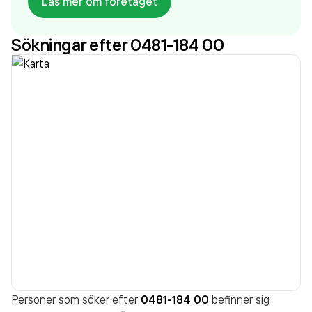
Läs mer om företaget
omsatte 18 959 000,00 kr
senaste räkenskapsåret
(2024).
Sökningar efter 0481-184 00
Personer som söker efter
0481-184 00
befinner sig