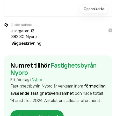
Öppna karta
Besöksadress
storgatan 12
382 30
Nybro
Vägbeskrivning
Numret tillhör
Fastighetsbyrån
Nybro
Ett företag i
Nybro
Fastighetsbyrån Nybro är verksam inom
förmedling
avseende fastighetsverksamhet
och hade totalt
14 anställda 2024. Antalet anställda är oförändrat
sedan året innan. Bolaget är ett aktiebolag som
varit aktivt sedan 2005. Fastighetsbyrån Nybro