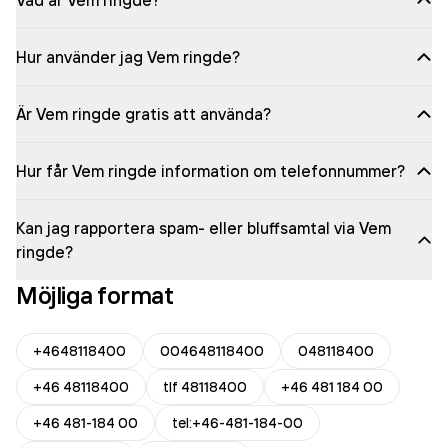
Vad är Vem ringde?
Hur använder jag Vem ringde?
Är Vem ringde gratis att använda?
Hur får Vem ringde information om telefonnummer?
Kan jag rapportera spam- eller bluffsamtal via Vem
ringde?
Möjliga format
+4648118400
004648118400
048118400
+46 48118400
tlf 48118400
+46 481 184 00
+46 481-184 00
tel:+46-481-184-00