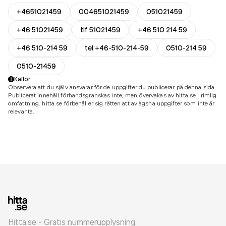
+4651021459
004651021459
051021459
+46 51021459
tlf 51021459
+46 510 214 59
+46 510-214 59
tel:+46-510-214-59
0510-214 59
0510-21459
Källor
Observera att du själv ansvarar för de uppgifter du publicerar på denna sida.
Publicerat innehåll förhandsgranskas inte, men övervakas av hitta.se i rimlig
omfattning. hitta.se förbehåller sig rätten att avlägsna uppgifter som inte är
relevanta.
Hitta.se - Gratis nummerupplysning.