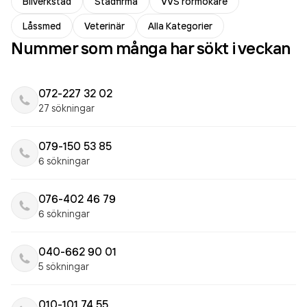
Bilverkstad
Städfirma
VVS rörmokare
Låssmed
Veterinär
Alla Kategorier
Nummer som många har sökt i veckan
072-227 32 02
27 sökningar
079-150 53 85
6 sökningar
076-402 46 79
6 sökningar
040-662 90 01
5 sökningar
010-101 74 55