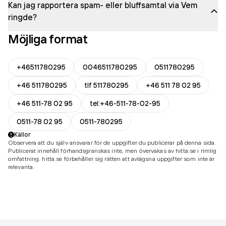
Kan jag rapportera spam- eller bluffsamtal via Vem
ringde?
Möjliga format
+46511780295
0046511780295
0511780295
+46 511780295
tlf 511780295
+46 511 78 02 95
+46 511-78 02 95
tel:+46-511-78-02-95
0511-78 02 95
0511-780295
Källor
Observera att du själv ansvarar för de uppgifter du publicerar på denna sida.
Publicerat innehåll förhandsgranskas inte, men övervakas av hitta.se i rimlig
omfattning. hitta.se förbehåller sig rätten att avlägsna uppgifter som inte är
relevanta.