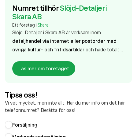
Numret tillhör
Slöjd-Detaljer i
Skara AB
Ett företag i
Skara
Slöjd-Detaljer i Skara AB är verksam inom
detaljhandel via internet eller postorder med
övriga kultur- och fritidsartiklar
och hade totalt
47 anställda 2025. Antalet anställda har minskat
med 2 personer sedan 2024 då det jobbade 49
Läs mer om företaget
personer på företaget. Bolaget är ett aktiebolag
som varit aktivt sedan 1990. Slöjd-Detaljer i Skara
AB
omsatte 123 177 000,00 kr
senaste
Tipsa oss!
räkenskapsåret (2025).
Vi vet mycket, men inte allt. Har du mer info om det här
telefonnumret? Berätta för oss!
Försäljning