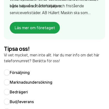
egna säljare och återförsäljare.
både hos våra återförsäljare och fristående
serviceverkstäder. AB Hüllert Maskin ska som
marknadsledare förändra materialhanteringen i
Sverige!
Läs mer om företaget
Tipsa oss!
Vi vet mycket, men inte allt. Har du mer info om det här
telefonnumret? Berätta för oss!
Försäljning
Marknadsundersökning
Bedrägeri
Bud/leverans