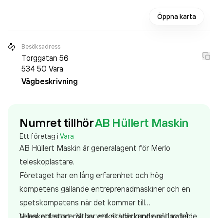
Öppna karta
Besöksadress
Torggatan 56
534 50
Vara
Vägbeskrivning
Numret tillhör
AB Hüllert Maskin
Ett företag i
Vara
AB Hüllert Maskin är generalagent för Merlo
teleskoplastare.
Företaget har en lång erfarenhet och hög
kompetens gällande entreprenadmaskiner och en
spetskompetens när det kommer till
teleskoplastare. Vi har ett rikstäckande nät av både
Vi har ett stort nät av verkstäder runt om i landet,