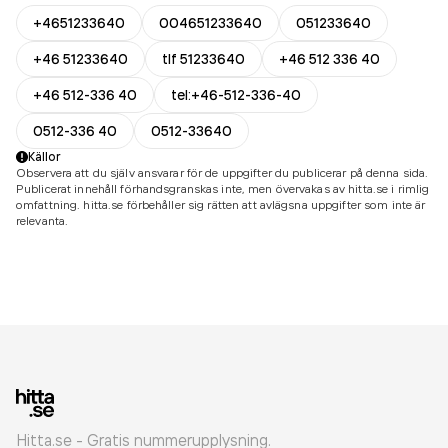
+4651233640
004651233640
051233640
+46 51233640
tlf 51233640
+46 512 336 40
+46 512-336 40
tel:+46-512-336-40
0512-336 40
0512-33640
Källor
Observera att du själv ansvarar för de uppgifter du publicerar på denna sida.
Publicerat innehåll förhandsgranskas inte, men övervakas av hitta.se i rimlig
omfattning. hitta.se förbehåller sig rätten att avlägsna uppgifter som inte är
relevanta.
Hitta.se - Gratis nummerupplysning.