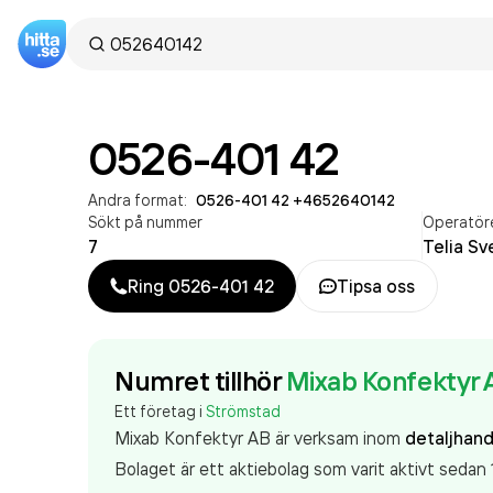
0526-401 42
Andra format:
0526-401 42
·
+4652640142
Sökt på nummer
Operatör
7
Telia Sv
Ring
0526-401 42
Tipsa oss
Numret tillhör
Mixab Konfektyr 
Ett företag i
Strömstad
Mixab Konfektyr AB är verksam inom
detaljhan
Bolaget är ett aktiebolag som varit aktivt seda