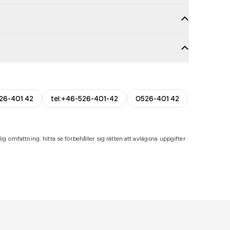
26-401 42
tel:+46-526-401-42
0526-401 42
ig omfattning. hitta.se förbehåller sig rätten att avlägsna uppgifter