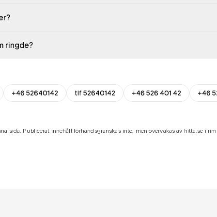
er?
em ringde?
+46 52640142
tlf 52640142
+46 526 401 42
+46 5
na sida. Publicerat innehåll förhandsgranskas inte, men övervakas av hitta.se i riml