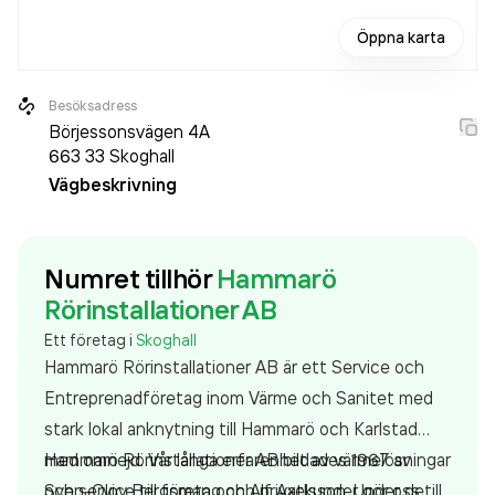
Öppna karta
Besöksadress
Börjessonsvägen 4A
663 33
Skoghall
Vägbeskrivning
Numret tillhör
Hammarö
Rörinstallationer AB
Ett företag i
Skoghall
Hammarö Rörinstallationer AB är ett Service och
Entreprenadföretag inom Värme och Sanitet med
stark lokal anknytning till Hammarö och Karlstad
med omnejd. Vår långa erfarenhet av värmelösningar
Hammarö Rörinstallationer AB bildades 1967 av
och service till företag och privatkunder gör oss till
Sven-Olov Bergsman och Alf Axelsson. Under de