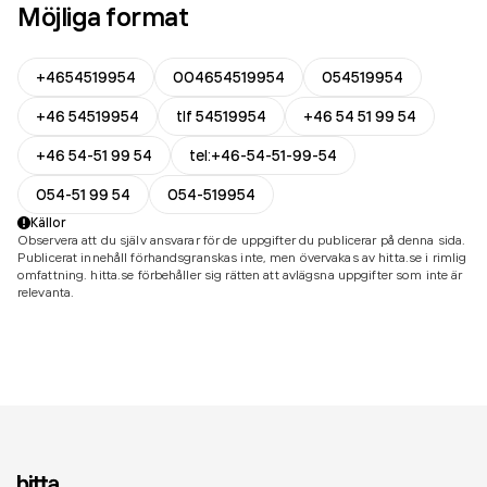
Möjliga format
+4654519954
004654519954
054519954
+46 54519954
tlf 54519954
+46 54 51 99 54
+46 54-51 99 54
tel:+46-54-51-99-54
054-51 99 54
054-519954
Källor
Observera att du själv ansvarar för de uppgifter du publicerar på denna sida.
Publicerat innehåll förhandsgranskas inte, men övervakas av hitta.se i rimlig
omfattning. hitta.se förbehåller sig rätten att avlägsna uppgifter som inte är
relevanta.