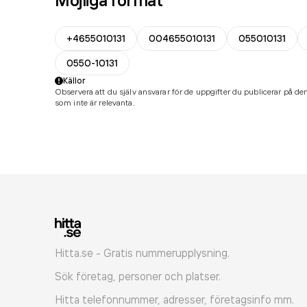
Möjliga format
+4655010131
004655010131
055010131
0550-10131
Källor
Observera att du själv ansvarar för de uppgifter du publicerar på den
som inte är relevanta.
Hitta.se - Gratis nummerupplysning.
Sök företag, personer och platser.
Hitta telefonnummer, adresser, företagsinfo mm.