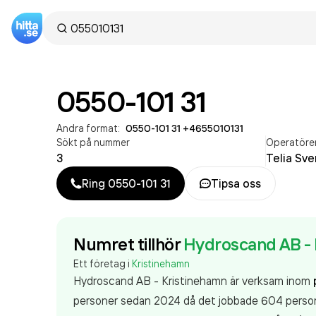
0550-101 31
Andra format:
0550-101 31
·
+4655010131
Sökt på nummer
Operatöre
3
Telia Sve
Ring
0550-101 31
Tipsa oss
Numret tillhör
Hydroscand AB - 
Ett företag i
Kristinehamn
Hydroscand AB - Kristinehamn är verksam inom
personer sedan 2024 då det jobbade 604 persone