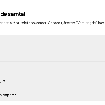
ade samtal
ter ett okänt telefonnummer. Genom tjänsten “Vem ringde” kan 
er?
em ringde?