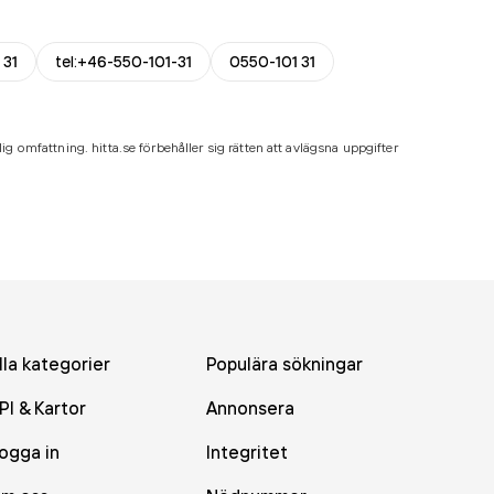
 31
tel:+46-550-101-31
0550-101 31
ig omfattning. hitta.se förbehåller sig rätten att avlägsna uppgifter
lla kategorier
Populära sökningar
PI & Kartor
Annonsera
ogga in
Integritet