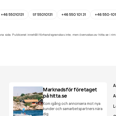
+46 55010131
tlf 55010131
+46 550 101 31
+46 550-101
na sida. Publicerat innehåll förhandsgranskas inte, men övervakas av hitta.se i riml
A
Marknadsför företaget
på hitta.se
A
Kom igång och annonsera mot nya
L
kunder och samarbetspartners nära
dig.