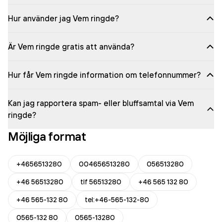
Hur använder jag Vem ringde?
Är Vem ringde gratis att använda?
Hur får Vem ringde information om telefonnummer?
Kan jag rapportera spam- eller bluffsamtal via Vem
ringde?
Möjliga format
+4656513280
004656513280
056513280
+46 56513280
tlf 56513280
+46 565 132 80
+46 565-132 80
tel:+46-565-132-80
0565-132 80
0565-13280