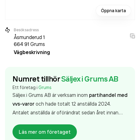
Öppna karta
Besöksadress
Åsmunderud 1
664 91
Grums
Vägbeskrivning
Numret tillhör
Säljex i Grums AB
Ett företag i
Grums
Säljex i Grums AB är verksam inom
partihandel med
vvs-varor
och hade totalt 12 anställda 2024.
Antalet anställda är oförändrat sedan året innan.
Bolaget är ett aktiebolag som varit aktivt sedan
1991. Säljex i Grums AB
omsatte 85 612 000,00 kr
Läs mer om företaget
senaste räkenskapsåret (2024).