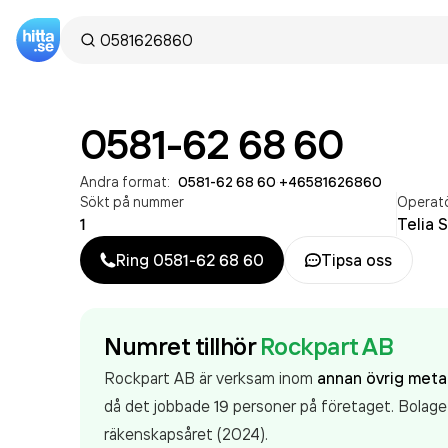
0581-62 68 60
Andra format:
0581-62 68 60
·
+46581626860
Sökt på nummer
Operat
1
Telia 
Ring
0581-62 68 60
Tipsa oss
Numret tillhör
Rockpart AB
Rockpart AB är verksam inom
annan övrig metal
då det jobbade 19 personer på företaget. Bolage
räkenskapsåret (2024).