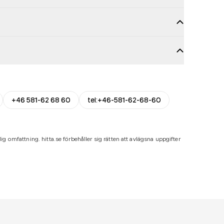
+46 581-62 68 60
tel:+46-581-62-68-60
ig omfattning. hitta.se förbehåller sig rätten att avlägsna uppgifter