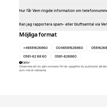
Hur får Vem ringde information om telefonnumm
Kan jag rapportera spam- eller bluffsamtal via V
Möjliga format
+46581626860
0046581626860
0581626
0581-62 68 60
0581-626860
Källor
Observera att du själv ansvarar för de uppgifter du publicerar på den
som inte är relevanta.