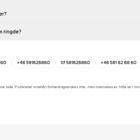
er?
em ringde?
860
+46 581626860
tlf 581626860
+46 581 62 68 60
na sida. Publicerat innehåll förhandsgranskas inte, men övervakas av hitta.se i riml