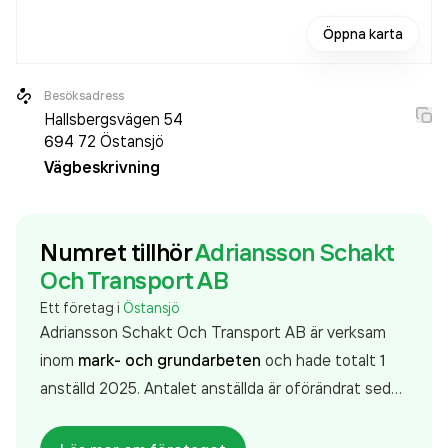
Öppna karta
Besöksadress
Hallsbergsvägen 54
694 72
Östansjö
Vägbeskrivning
Numret tillhör
Adriansson Schakt
Och Transport AB
Ett företag i
Östansjö
Adriansson Schakt Och Transport AB är verksam
inom
mark- och grundarbeten
och hade totalt 1
anställd 2025. Antalet anställda är oförändrat sedan
året innan. Bolaget är ett aktiebolag som varit
aktivt sedan 1991. Adriansson Schakt Och