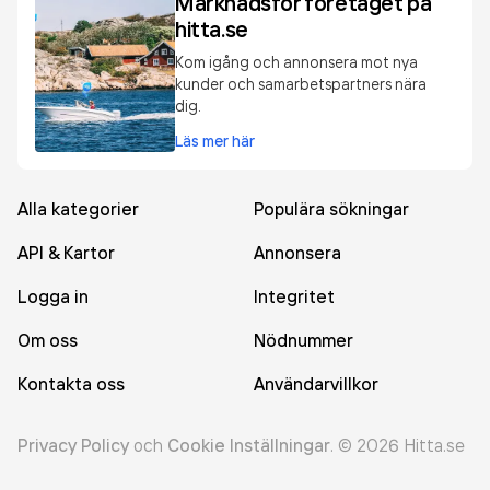
Marknadsför företaget på
hitta.se
Kom igång och annonsera mot nya
kunder och samarbetspartners nära
dig.
Läs mer här
Alla kategorier
Populära sökningar
API & Kartor
Annonsera
Logga in
Integritet
Om oss
Nödnummer
Kontakta oss
Användarvillkor
Privacy Policy
och
Cookie Inställningar
.
©
2026
Hitta.se