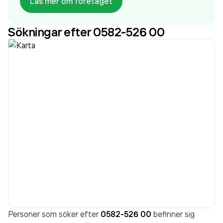
Läs mer om företaget
Transport AB
omsatte 21 123 000,00 kr
senaste
räkenskapsåret (2025).
Sökningar efter 0582-526 00
Personer som söker efter
0582-526 00
befinner sig