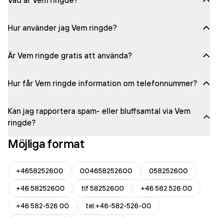
Vad är Vem ringde?
Hur använder jag Vem ringde?
Är Vem ringde gratis att använda?
Hur får Vem ringde information om telefonnummer?
Kan jag rapportera spam- eller bluffsamtal via Vem
ringde?
Möjliga format
+4658252600
004658252600
058252600
+46 58252600
tlf 58252600
+46 582 526 00
+46 582-526 00
tel:+46-582-526-00