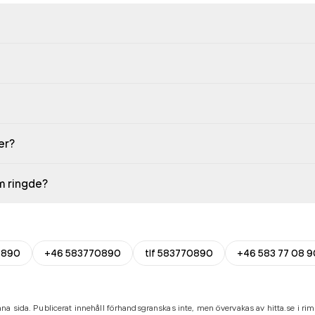
er?
em ringde?
0890
+46 583770890
tlf 583770890
+46 583 77 08 9
na sida. Publicerat innehåll förhandsgranskas inte, men övervakas av hitta.se i riml