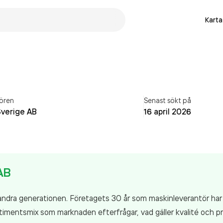
Karta
ören
Senast sökt på
Sverige AB
16 april 2026
AB
ndra generationen. Företagets 30 år som maskinleverantör har re
imentsmix som marknaden efterfrågar, vad gäller kvalité och pri