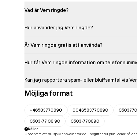
Vad är Vem ringde?
Hur använder jag Vem ringde?
Är Vem ringde gratis att använda?
Hur får Vem ringde information om telefonnumm
Kan jag rapportera spam- eller bluffsamtal via V
Möjliga format
+46583770890
0046583770890
058377
0583-77 08 90
0583-770890
Källor
Observera att du själv ansvarar för de uppgifter du publicerar på den