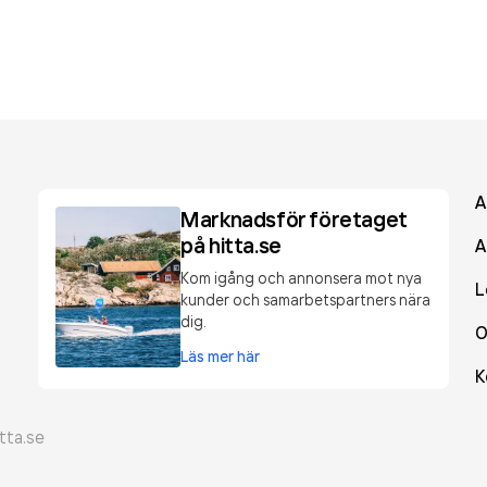
A
Marknadsför företaget
på hitta.se
A
Kom igång och annonsera mot nya
L
kunder och samarbetspartners nära
dig.
O
Läs mer här
K
tta.se