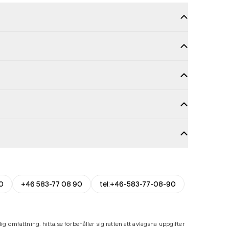
0
+46 583-77 08 90
tel:+46-583-77-08-90
ig omfattning. hitta.se förbehåller sig rätten att avlägsna uppgifter