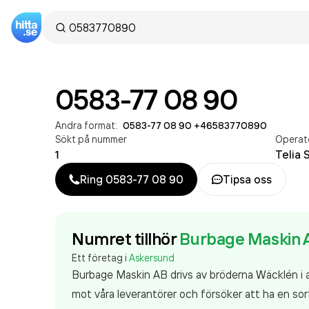
0583-77 08 90
Andra format:
0583-77 08 90
·
+46583770890
Sökt på nummer
Operat
1
Telia 
Ring
0583-77 08 90
Tipsa oss
Numret tillhör
Burbage Maskin 
Ett företag i
Askersund
Burbage Maskin AB drivs av bröderna Wäcklén i a
mot våra leverantörer och försöker att ha en sort