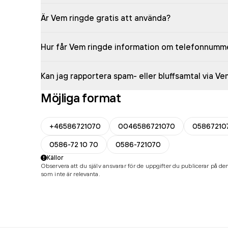
Är Vem ringde gratis att använda?
Hur får Vem ringde information om telefonnumm
Kan jag rapportera spam- eller bluffsamtal via V
Möjliga format
+46586721070
0046586721070
05867210
0586-72 10 70
0586-721070
Källor
Observera att du själv ansvarar för de uppgifter du publicerar på den
som inte är relevanta.