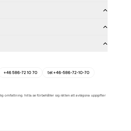
+46 586-72 10 70
tel:+46-586-72-10-70
ig omfattning. hitta.se förbehåller sig rätten att avlägsna uppgifter