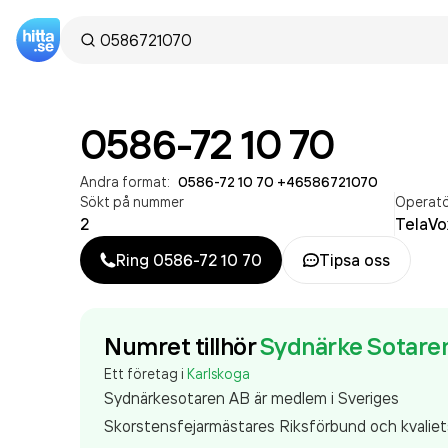
0586-72 10 70
Andra format:
0586-72 10 70
·
+46586721070
Sökt på nummer
Operat
2
TelaVo
Ring
0586-72 10 70
Tipsa oss
Numret tillhör
Sydnärke Sotare
Ett företag i
Karlskoga
Sydnärkesotaren AB är medlem i Sveriges
Skorstensfejarmästares Riksförbund och kvaliet