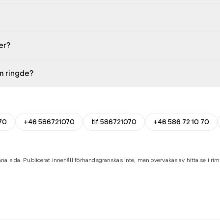
er?
em ringde?
70
+46 586721070
tlf 586721070
+46 586 72 10 70
na sida. Publicerat innehåll förhandsgranskas inte, men övervakas av hitta.se i riml